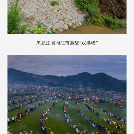
黑龙江省同江市迎战“双洪峰”