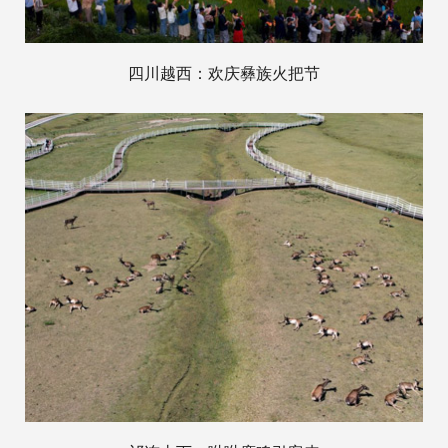
四川越西：欢庆彝族火把节