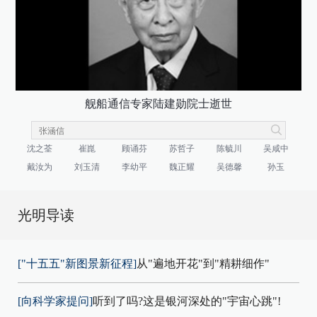
舰船通信专家陆建勋院士逝世
沈之荃
崔崑
顾诵芬
苏哲子
陈毓川
吴咸中
戴汝为
刘玉清
李幼平
魏正耀
吴德馨
孙玉
光明导读
["十五五"新图景新征程]
从"遍地开花"到"精耕细作"
[向科学家提问]
听到了吗?这是银河深处的"宇宙心跳"!