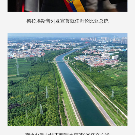
德拉埃斯普列亚宣誓就任哥伦比亚总统