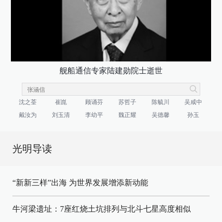
舰船通信专家陆建勋院士逝世
沈之荃
崔崑
顾诵芬
苏哲子
陈毓川
吴咸中
戴汝为
刘玉清
李幼平
魏正耀
吴德馨
孙玉
光明导读
“新新三样”出海 为世界发展增添新动能
牛河梁遗址：7座红烧土坑排列与北斗七星高度相似