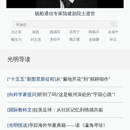
舰船通信专家陆建勋院士逝世
沈之荃
崔崑
顾诵芬
苏哲子
陈毓川
吴咸中
戴汝为
刘玉清
李幼平
魏正耀
吴德馨
孙玉
光明导读
["十五五"新图景新征程]
从"遍地开花"到"精耕细作"
[向科学家提问]
听到了吗?这是银河深处的"宇宙心跳"!
[国际教科文]
拉美足球：从社区记忆到情感共振
[光明悦读]
寻踪海外华夏典籍——读《瀛海寻珍》