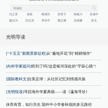
沈之荃
崔崑
顾诵芬
苏哲子
陈毓川
吴咸中
戴汝为
刘玉清
李幼平
魏正耀
吴德馨
孙玉
光明导读
["十五五"新图景新征程]
从"遍地开花"到"精耕细作"
[向科学家提问]
听到了吗?这是银河深处的"宇宙心跳"!
[国际教科文]
拉美足球：从社区记忆到情感共振
[光明悦读]
寻踪海外华夏典籍——读《瀛海寻珍》
休而有育，知行共生 国外中小学春秋假的多元路径