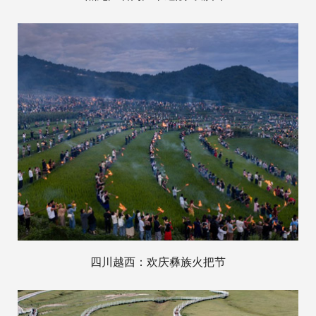
四川越西：欢庆彝族火把节