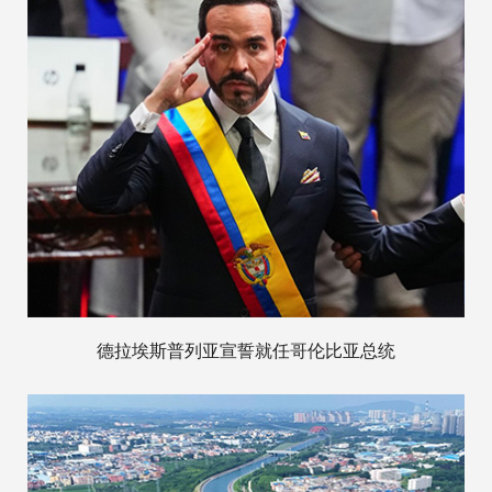
德拉埃斯普列亚宣誓就任哥伦比亚总统