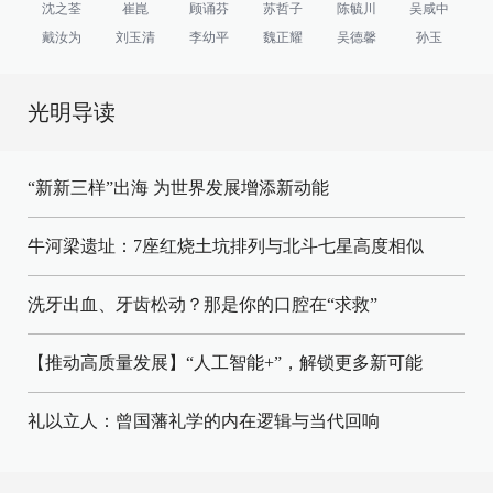
沈之荃
崔崑
顾诵芬
苏哲子
陈毓川
吴咸中
戴汝为
刘玉清
李幼平
魏正耀
吴德馨
孙玉
光明导读
“新新三样”出海 为世界发展增添新动能
牛河梁遗址：7座红烧土坑排列与北斗七星高度相似
洗牙出血、牙齿松动？那是你的口腔在“求救”
【推动高质量发展】“人工智能+”，解锁更多新可能
礼以立人：曾国藩礼学的内在逻辑与当代回响