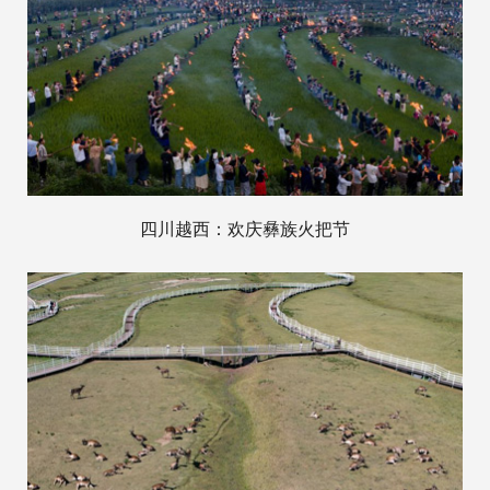
四川越西：欢庆彝族火把节