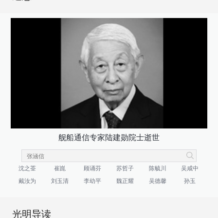
舰船通信专家陆建勋院士逝世
沈之荃
崔崑
顾诵芬
苏哲子
陈毓川
吴咸中
戴汝为
刘玉清
李幼平
魏正耀
吴德馨
孙玉
光明导读