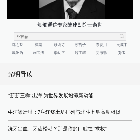
舰船通信专家陆建勋院士逝世
沈之荃
崔崑
顾诵芬
苏哲子
陈毓川
吴咸中
戴汝为
刘玉清
李幼平
魏正耀
吴德馨
孙玉
光明导读
“新新三样”出海 为世界发展增添新动能
牛河梁遗址：7座红烧土坑排列与北斗七星高度相似
洗牙出血、牙齿松动？那是你的口腔在“求救”