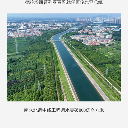
德拉埃斯普列亚宣誓就任哥伦比亚总统
南水北调中线工程调水突破800亿立方米