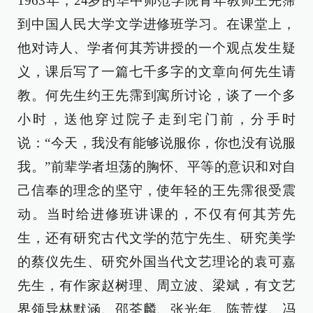
1963年，24岁的华中师范学院青年教师王先霈
到中国人民大学文学进修班学习。在课堂上，
他对诗人、学者何其芳讲授的一个观点发生疑
义，课后写了一篇七千多字的文章向何先生请
教。何先生约王先霈到寓所讨论，谈了一个多
小时，送他穿过院子走到宅门前，分手时
说：“今天，我没有能够说服你，你也没有说服
我。”前辈学者坦荡的胸怀、平等的意识和对自
己信奉的理念的坚守，使年轻的王先霈很受震
动。当时给进修班讲课的，不仅有何其芳先
生，还有研究古代文学的范宁先生、研究美学
的蔡仪先生、研究外国当代文艺理论的袁可嘉
先生，有作家赵树理、周立波、梁斌，有文艺
界领导林默涵、邵荃麟、张光年、陈荒煤、冯