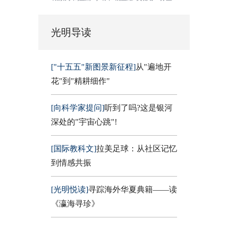
光明导读
["十五五"新图景新征程]
从"遍地开
花"到"精耕细作"
[向科学家提问]
听到了吗?这是银河
深处的"宇宙心跳"!
[国际教科文]
拉美足球：从社区记忆
到情感共振
[光明悦读]
寻踪海外华夏典籍——读
《瀛海寻珍》