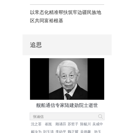
以常态化精准帮扶筑牢边疆民族地
区共同富裕根基
追思
舰船通信专家陆建勋院士逝世
沈之荃
崔崑
顾诵芬
苏哲子
陈毓川
吴咸中
戴汝为
刘玉清
李幼平
魏正耀
吴德馨
孙玉