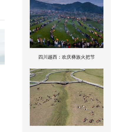
四川越西：欢庆彝族火把节