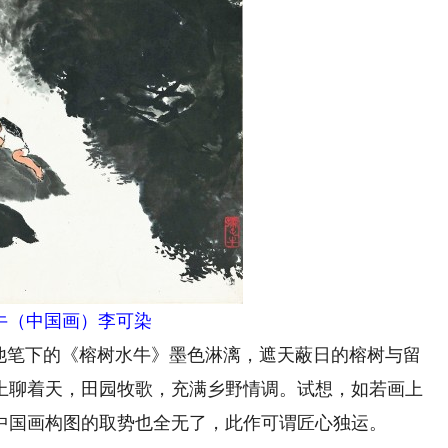
牛（中国画）李可染
笔下的《榕树水牛》墨色淋漓，遮天蔽日的榕树与留
上聊着天，田园牧歌，充满乡野情调。试想，如若画上
中国画构图的取势也全无了，此作可谓匠心独运。