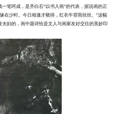
线一笔呵成，是齐白石“以书入画”的代表，据说画的正
因缘在少时。今日相逢才晓得，红衣牛背雨丝丝。”这幅
青夫妇的，画中题诗恰是文人与画家友好交往的美妙印