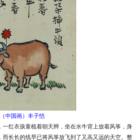
（中国画）丰子恺
一红衣孩童梳着朝天辫，坐在水牛背上放着风筝，身
，而长长的线早已将风筝放飞到了又高又远的天空。整