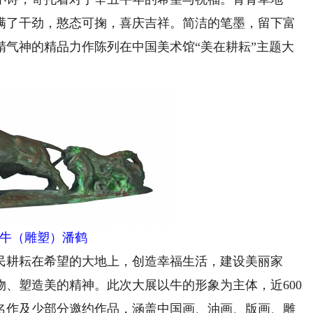
满了干劲，憨态可掬，喜庆吉祥。简洁的笔墨，留下富
精气神的精品力作陈列在中国美术馆“美在耕耘”主题大
。
牛（雕塑）潘鹤
耕耘在希望的大地上，创造幸福生活，建设美丽家
、塑造美的精神。此次大展以牛的形象为主体，近600
名作及少部分邀约作品，涵盖中国画、油画、版画、雕