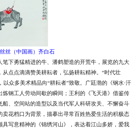
丝丝（中国画）齐白石
笔下勇猛精进的牛、潘鹤塑造的开荒牛，展览的九大
，从点点滴滴赞美耕耘者，弘扬耕耘精神。“时代壮
章，以众多美术精品向“耕耘者”致敬。广廷渤的《钢水·汗
出炼钢工人劳动间歇的瞬间；王利的《飞天港》借鉴传
飞船、空间站的造型以及当代军人科研攻关、不懈奋斗
的卖花档口为背景，描摹出寻常百姓热爱生活的积极态
颇具写意精神的《锦绣河山》，表达着江山多娇，爱我