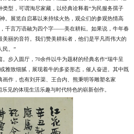
种类型，可谓淘尽家藏，以经典诠释着“为民服务孺子
精神。展览自启幕以来持续火热，观众们的参观热情高
览，千言万语融为四个字——美在耕耘。如果说，牛年春
最美丽的音符。我们赞美耕耘者，他们是平凡而伟大的
人民。”
步入圆厅，70余件以牛为题材的经典名作“瑞牛呈
，或雅致细腻，展现着牛的多姿形态，催人奋进。其中既
典画作，也有刘开渠、王合内、熊秉明等雕塑名家
闻乐见的体现生活乐趣与时代特色的崭新创作。