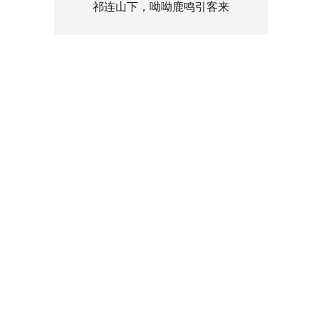
祁连山下，呦呦鹿鸣引客来