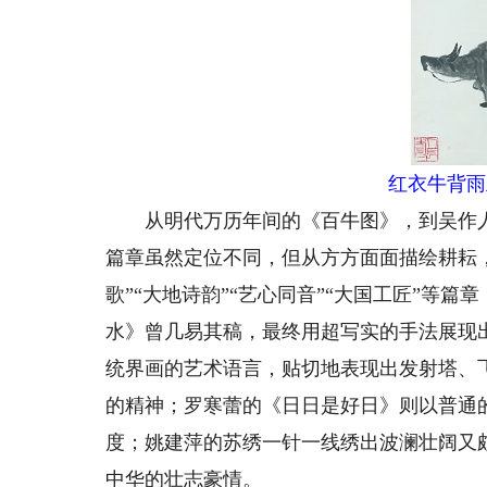
红衣牛背雨
从明代万历年间的《百牛图》，到吴作人
篇章虽然定位不同，但从方方面面描绘耕耘
歌”“大地诗韵”“艺心同音”“大国工匠”等篇
水》曾几易其稿，最终用超写实的手法展现
统界画的艺术语言，贴切地表现出发射塔、
的精神；罗寒蕾的《日日是好日》则以普通
度；姚建萍的苏绣一针一线绣出波澜壮阔又
中华的壮志豪情。