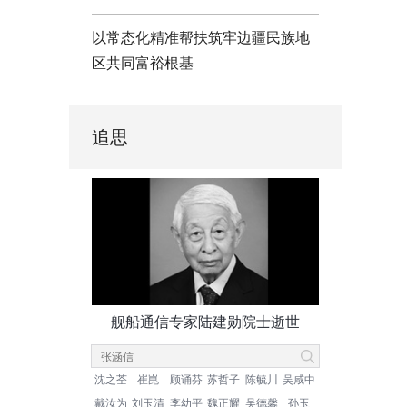
以常态化精准帮扶筑牢边疆民族地
区共同富裕根基
追思
舰船通信专家陆建勋院士逝世
沈之荃
崔崑
顾诵芬
苏哲子
陈毓川
吴咸中
戴汝为
刘玉清
李幼平
魏正耀
吴德馨
孙玉