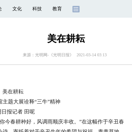
论
文化
科技
教育
美在耕耘
来源：
光明网-《光明日报》
2021-03-14 03:13
美在耕耘
馆主题大展诠释“三牛”精神
明日报记者 田呢
今春耕种好，风调雨顺庆丰收。”在这幅作于辛丑春
小诗，寄托着对于辛丑牛年的希望与祝福。青青草地