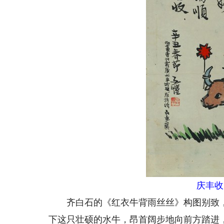
庆丰收
齐白石的《红衣牛背雨丝丝》构图别致，
下这只壮硕的水牛，昂首阔步地向前方踏进