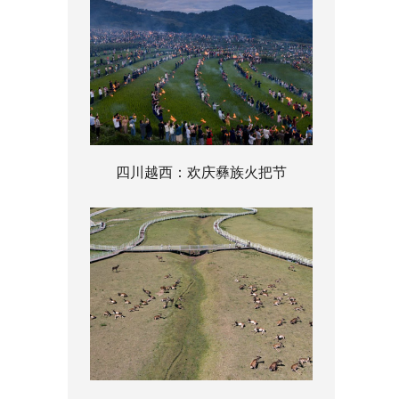
四川越西：欢庆彝族火把节