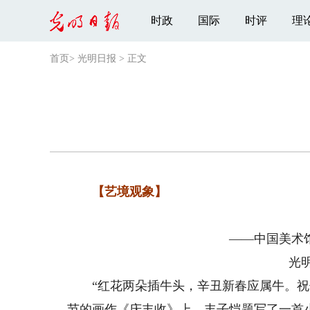
时政
国际
时评
理
首页
>
光明日报
>
正文
【艺境观象】
——中国美术
光
“红花两朵插牛头，辛丑新春应属牛。祝你
节的画作《庆丰收》上，丰子恺题写了一首