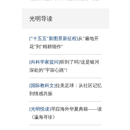
光明导读
["十五五"新图景新征程]
从"遍地开
花"到"精耕细作"
[向科学家提问]
听到了吗?这是银河
深处的"宇宙心跳"!
[国际教科文]
拉美足球：从社区记忆
到情感共振
[光明悦读]
寻踪海外华夏典籍——读
《瀛海寻珍》