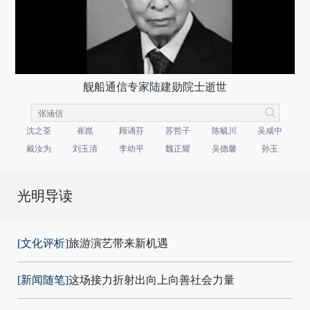
舰船通信专家陆建勋院士逝世
沈之荃
崔崑
顾诵芬
苏哲子
陈毓川
吴咸中
戴汝为
刘玉清
李幼平
魏正耀
吴德馨
孙玉
光明导读
[文化评析]
旅游演艺带来新机遇
[新闻随笔]
这场接力折射出向上向善社会力量