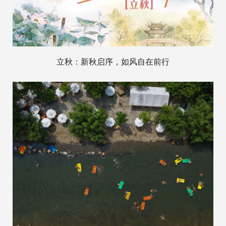
立秋：新秋启序，如风自在前行