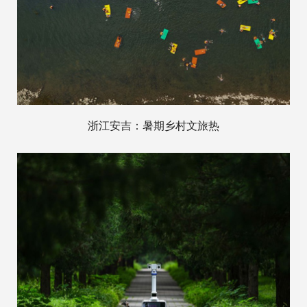
浙江安吉：暑期乡村文旅热