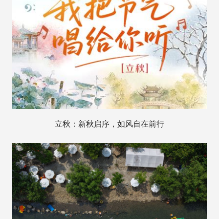
立秋：新秋启序，如风自在前行