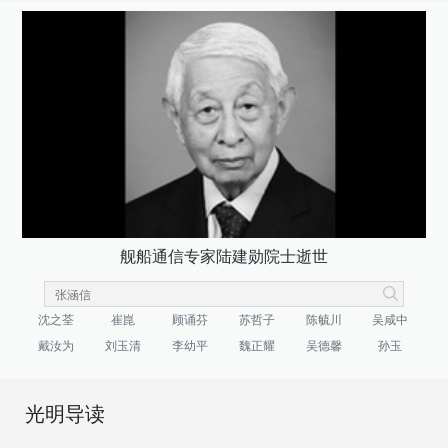
舰船通信专家陆建勋院士逝世
沈之荃
崔崑
顾诵芬
苏哲子
陈毓川
吴咸中
戴汝为
刘玉清
李幼平
魏正耀
吴德馨
孙玉
光明导读