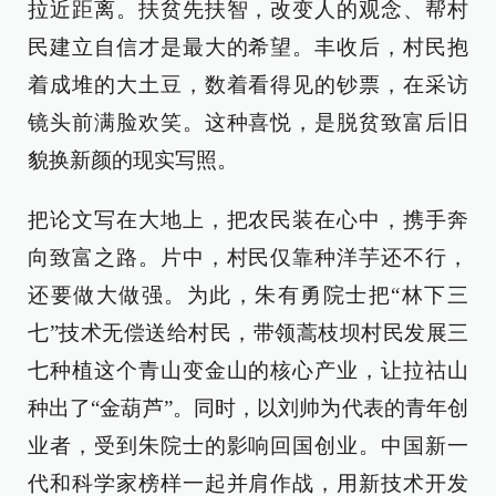
拉近距离。扶贫先扶智，改变人的观念、帮村
民建立自信才是最大的希望。丰收后，村民抱
着成堆的大土豆，数着看得见的钞票，在采访
镜头前满脸欢笑。这种喜悦，是脱贫致富后旧
貌换新颜的现实写照。
把论文写在大地上，把农民装在心中，携手奔
向致富之路。片中，村民仅靠种洋芋还不行，
还要做大做强。为此，朱有勇院士把“林下三
七”技术无偿送给村民，带领蒿枝坝村民发展三
七种植这个青山变金山的核心产业，让拉祜山
种出了“金葫芦”。同时，以刘帅为代表的青年创
业者，受到朱院士的影响回国创业。中国新一
代和科学家榜样一起并肩作战，用新技术开发