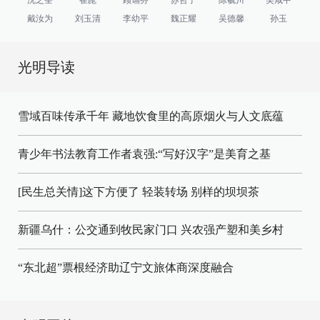
戴汝为
刘玉清
李幼平
魏正耀
吴德馨
孙玉
光明导读
雪域百味传承千年 藏地饮食里的高原烟火与人文底蕴
青少年书法教育工作者袁强:“写好汉字”是美育之基
[民生总关情]这下方便了
轻装转场
别样的坝坝茶
新疆乌什：公交通到牧民家门口
兴农强产塑和美乡村
“东北超”票根经济助辽宁文旅体商深度融合