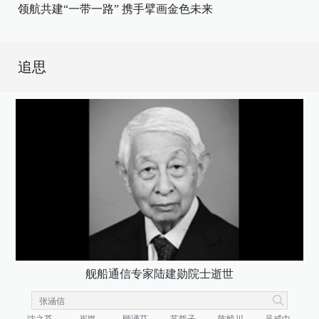
领航共建“一带一路” 携手擘画金色未来
追思
舰船通信专家陆建勋院士逝世
沈之荃
崔崑
顾诵芬
苏哲子
陈毓川
吴咸中