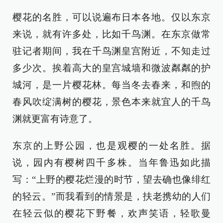
樱花的名胜，可以说遍布日本各地。仅以东京
来说，就有许多处，比如千鸟渊。在东京做常
驻记者期间，我在千鸟渊皇宫附近，不知走过
多少次。挨着高大的皇宫城墙和微波粼粼的护
城河，是一片樱花林。每当冬去春来，和煦的
春风吹绽满树的樱花，景色本来就宜人的千鸟
渊就更富有诗意了。
东京的上野公园，也是观樱的一处名胜。据
说，园内有樱树四千多株。当年鲁迅如此描
写：“上野的樱花烂漫的时节，望去确也像绯红
的轻云。”而我看到的情景是，扶老携幼的人们
在轻云似的樱花下野餐，欢声笑语，轻歌曼