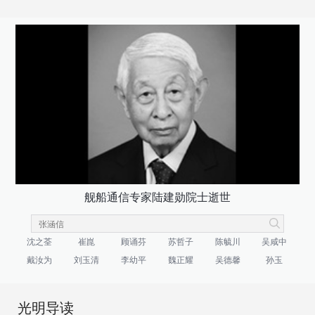
舰船通信专家陆建勋院士逝世
沈之荃
崔崑
顾诵芬
苏哲子
陈毓川
吴咸中
戴汝为
刘玉清
李幼平
魏正耀
吴德馨
孙玉
光明导读