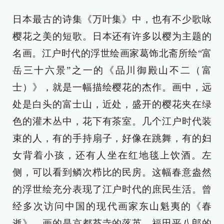
日本最古的诗集《万叶集》中，也有不少歌咏
樱花之美的短歌。日本还有许多以樱为主题的
名画。江户时代的浮世绘画家葛饰北斋所绘“富
岳三十六景”之一的《品川御殿山不二（富
士）》，就是一幅描绘樱花的杰作。画中，远
处是白头的富士山，近处，盛开的樱花夹在绿
色的灌木丛中，花下有茶室。几个江户时代装
束的人，有的手持扇子，好像在跳舞，有的妇
女背着小孩，还有人坐在红地毯上饮酒。左
侧，可以看到鳞次栉比的民房。这幅春意盎然
的浮世绘充分表现了江户时代的庶民生活。曾
经多次访问中国的现代画家东山魁夷的《春
逝》，画的是京都苔寺的落英。福田平八郎的