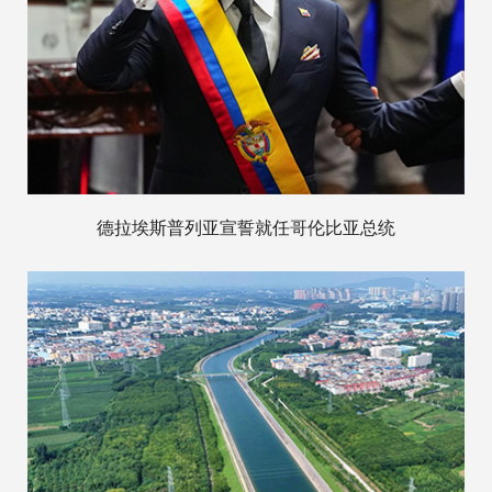
德拉埃斯普列亚宣誓就任哥伦比亚总统