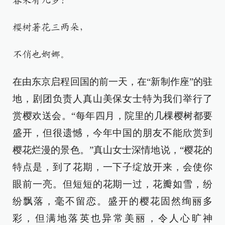
春来有几多？
樱树著花三两朵，
不俏也婀娜。
在由东京启程回国的前一天，在“新制作座”的驻
地，剧团负责人真山美保女士特为我们举行了
赏樱欢送会。“每年四月，院里的几棵樱树都要
盛开，但很遗憾，今年中国的朋友不能欣赏到
樱花烂漫的景色。”真山女士深情地说，“樱花的
特点是，到了花期，一下子绽放开来，会使你
眼前一亮。但短短的花期一过，花瓣如雪，纷
纷飘落，毫不留恋。盛开的樱花固然绚丽多
彩，但满地落英也异常美丽，令人心旷神