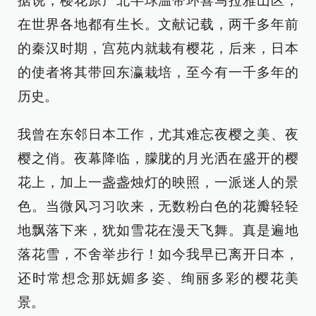
据说，樱花原产北半球温带环喜马拉雅山区，
在世界各地都有生长。文献记载，两千多年前
的秦汉时期，宫苑内就栽有樱花，后来，日本
的使者将其带回东瀛栽培，至今有一千多年的
历史。
我曾在东邻日本工作，尤其难忘夜樱之美、夜
樱之俏。夜幕降临，朦胧的月光洒在盛开的樱
花上，加上一盏盏烛灯的映照，一派迷人的景
色。当微风习习吹来，无数粉白色的花瓣轻轻
地飘落下来，犹如雪花在漫天飞舞。真是遍地
落花雪，不舍举步行！如今我早已离开日本，
还时常想念那妩媚多姿、绚丽多彩的樱花美
景。