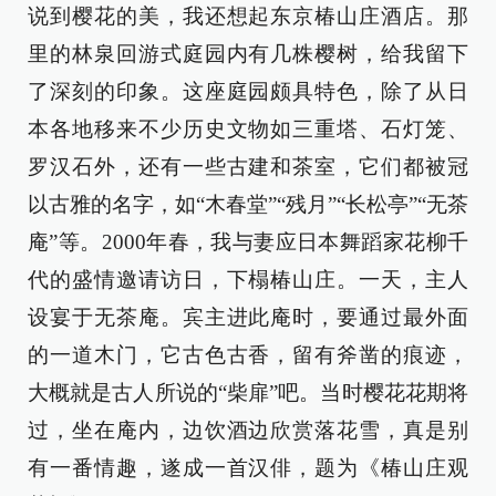
说到樱花的美，我还想起东京椿山庄酒店。那
里的林泉回游式庭园内有几株樱树，给我留下
了深刻的印象。这座庭园颇具特色，除了从日
本各地移来不少历史文物如三重塔、石灯笼、
罗汉石外，还有一些古建和茶室，它们都被冠
以古雅的名字，如“木春堂”“残月”“长松亭”“无茶
庵”等。2000年春，我与妻应日本舞蹈家花柳千
代的盛情邀请访日，下榻椿山庄。一天，主人
设宴于无茶庵。宾主进此庵时，要通过最外面
的一道木门，它古色古香，留有斧凿的痕迹，
大概就是古人所说的“柴扉”吧。当时樱花花期将
过，坐在庵内，边饮酒边欣赏落花雪，真是别
有一番情趣，遂成一首汉俳，题为《椿山庄观