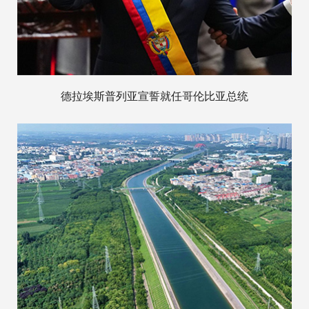
德拉埃斯普列亚宣誓就任哥伦比亚总统