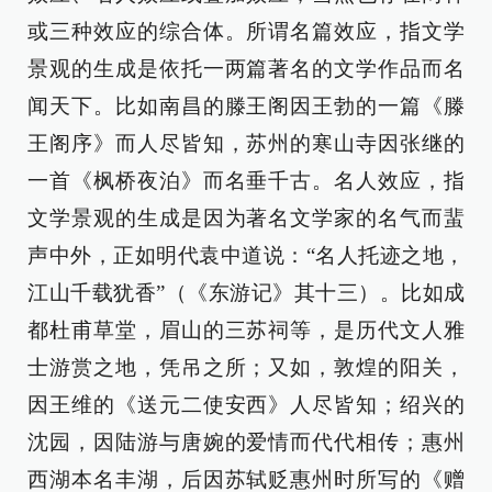
或三种效应的综合体。所谓名篇效应，指文学
景观的生成是依托一两篇著名的文学作品而名
闻天下。比如南昌的滕王阁因王勃的一篇《滕
王阁序》而人尽皆知，苏州的寒山寺因张继的
一首《枫桥夜泊》而名垂千古。名人效应，指
文学景观的生成是因为著名文学家的名气而蜚
声中外，正如明代袁中道说：“名人托迹之地，
江山千载犹香”（《东游记》其十三）。比如成
都杜甫草堂，眉山的三苏祠等，是历代文人雅
士游赏之地，凭吊之所；又如，敦煌的阳关，
因王维的《送元二使安西》人尽皆知；绍兴的
沈园，因陆游与唐婉的爱情而代代相传；惠州
西湖本名丰湖，后因苏轼贬惠州时所写的《赠