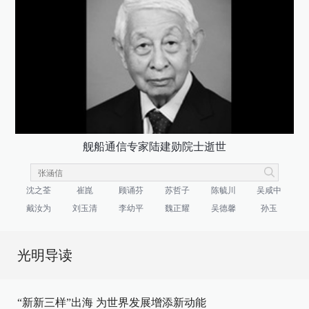
舰船通信专家陆建勋院士逝世
沈之荃
崔崑
顾诵芬
苏哲子
陈毓川
吴咸中
戴汝为
刘玉清
李幼平
魏正耀
吴德馨
孙玉
光明导读
“新新三样”出海 为世界发展增添新动能