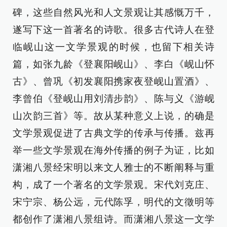
碑，这些自然风光和人文景观让其感慨万千，
遂写下这一首著名的诗歌。很多古代诗人在登
临岘山这一文学景观的时候，也留下相关诗
篇，如张九龄《登襄阳岘山》、李白《岘山怀
古》、曾巩《初发襄阳携家夜登岘山置酒》、
李曾伯《登岘山用刘清步韵》、陈与义《游岘
山次韵三首》等。故从某种意义上说，的确是
文学景观促进了古典文学的传承与传播。兹再
举一些文学景观在海外传播的例子为证，比如
潇湘八景经宋明以来文人雅士的不断阐释与重
构，成了一个著名的文学景观。宋代刘克庄、
宋宁宗、杨公远，元代陈孚，明代的文徵明等
都创作了潇湘八景组诗。而潇湘八景这一文学