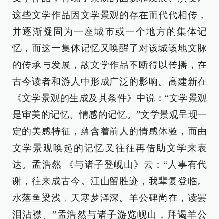
这些文学作品因文学景观的存在而代代相传，
并逐渐凝固为一座城市或一个地方的集体记
忆，而这一集体记忆又唤醒了对该城该地文脉
的传承与发展，故文学作品不断得以传播，在
古今读者和游人中形成广泛的影响。高建新在
《文学景观的生成及其条件》中说：“文学景观
是审美的记忆、情感的记忆。”文学景观呈现一
定的美感特征，蕴含着前人的情感体验，而由
文学景观唤起的记忆又往往再借助文学来表
达。孟浩然 《与诸子登岘山》云：“人事有代
谢，往来成古今。江山留胜迹，我辈复登临。
水落鱼梁浅，天寒梦泽深。羊公碑尚在，读罢
泪沾襟。”孟浩然与诸子游览岘山，拜谒羊公