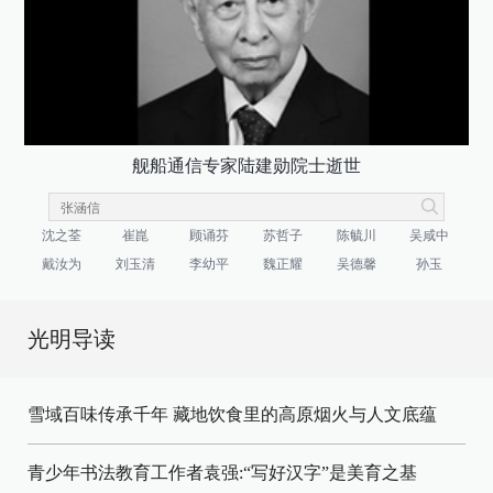
舰船通信专家陆建勋院士逝世
沈之荃
崔崑
顾诵芬
苏哲子
陈毓川
吴咸中
戴汝为
刘玉清
李幼平
魏正耀
吴德馨
孙玉
光明导读
雪域百味传承千年 藏地饮食里的高原烟火与人文底蕴
青少年书法教育工作者袁强:“写好汉字”是美育之基