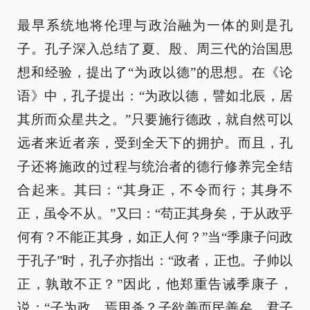
最早系统地将伦理与政治融为一体的则是孔
子。孔子深入总结了夏、殷、周三代的治国思
想和经验，提出了“为政以德”的思想。在《论
语》中，孔子提出：“为政以德，譬如北辰，居
其所而众星共之。”只要施行德政，就自然可以
远者来近者亲，受到全天下的拥护。而且，孔
子还将施政的过程与统治者的德行修养完全结
合起来。其曰：“其身正，不令而行；其身不
正，虽令不从。”又曰：“苟正其身矣，于从政乎
何有？不能正其身，如正人何？”当“季康子问政
于孔子”时，孔子亦指出：“政者，正也。子帅以
正，孰敢不正？”因此，他郑重告诫季康子，
说：“子为政，焉用杀？子欲善而民善矣。君子