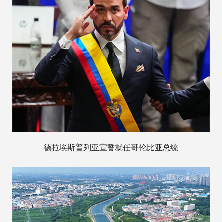
德拉埃斯普列亚宣誓就任哥伦比亚总统