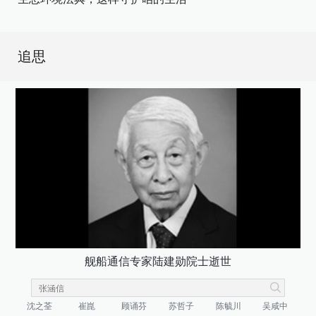
追思
舰船通信专家陆建勋院士逝世
沈之荃
崔崑
顾诵芬
苏哲子
陈毓川
吴咸中