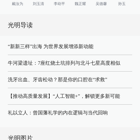
戴汝为
刘玉清
李幼平
魏正耀
吴德馨
孙玉
光明导读
“新新三样”出海 为世界发展增添新动能
牛河梁遗址：7座红烧土坑排列与北斗七星高度相似
洗牙出血、牙齿松动？那是你的口腔在“求救”
【推动高质量发展】“人工智能+”，解锁更多新可能
礼以立人：曾国藩礼学的内在逻辑与当代回响
光明图片