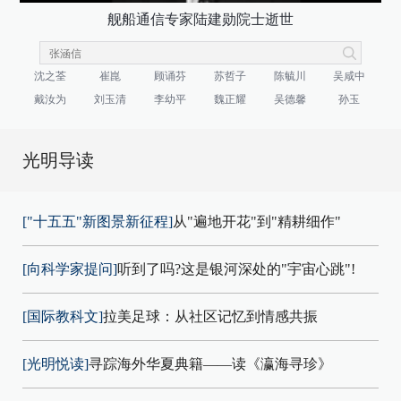
舰船通信专家陆建勋院士逝世
沈之荃
崔崑
顾诵芬
苏哲子
陈毓川
吴咸中
戴汝为
刘玉清
李幼平
魏正耀
吴德馨
孙玉
光明导读
["十五五"新图景新征程]
从"遍地开花"到"精耕细作"
[向科学家提问]
听到了吗?这是银河深处的"宇宙心跳"!
[国际教科文]
拉美足球：从社区记忆到情感共振
[光明悦读]
寻踪海外华夏典籍——读《瀛海寻珍》