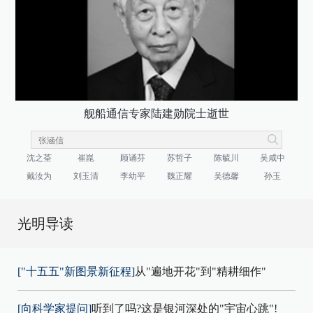
舰船通信专家陆建勋院士逝世
沈之荃
崔崑
顾诵芬
苏哲子
陈毓川
吴咸中
戴汝为
刘玉清
李幼平
魏正耀
吴德馨
孙玉
光明导读
["十五五"新图景新征程]
从"遍地开花"到"精耕细作"
[向科学家提问]
听到了吗?这是银河深处的"宇宙心跳"!