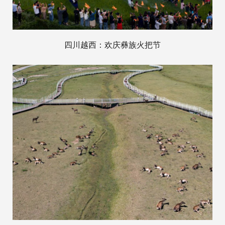
四川越西：欢庆彝族火把节