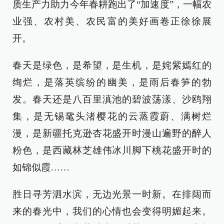
质生产力助力今年春耕跑出了“加速度”，一幅农
业强、农村美、农民富的美好画卷正徐徐展
开。
春天是绿色，是希望，是生机，是姹紫嫣红的
绚烂，是落英缤纷的幽美，是雨后春笋的勃
发。春天还是八百里滇池的碧波荡漾、沙鸥翔
集，是无锡鼋头渚樱花的云蒸霞蔚、满树烂
漫，是新疆托克逊杏花盛开时漫山遍野的醉人
粉色，是西藏林芝雄伟冰川脚下桃花盛开时的
如锦似霞……
胜日寻芳泗水滨，无边光景一时新。在排闼而
来的春光中，我们的心情也会变得明媚起来。