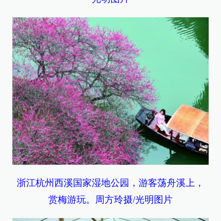
浙江杭州西溪国家湿地公园，游客荡舟溪上，
赏梅游玩。周方玲摄/光明图片