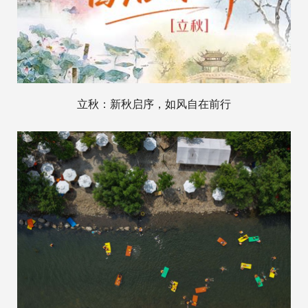
立秋：新秋启序，如风自在前行