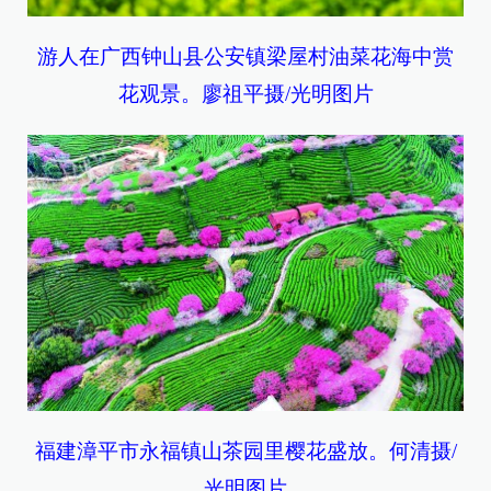
游人在广西钟山县公安镇梁屋村油菜花海中赏
花观景。廖祖平摄/光明图片
福建漳平市永福镇山茶园里樱花盛放。何清摄/
光明图片