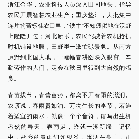
浙江金华，农业科技人员深入田间地头，指导
农民开展智慧农业生产；重庆垫江，大批集中
连片的高标准农田里，“铁牛”不知疲倦地在沃野
上隆隆开过；河北新乐，农民驾驶着农机抢抓
时机铺设地膜，田野里一派忙碌景象。从南方
原野到北国大地，一幅幅春耕图映入眼帘。辛
勤劳作的人们，定会在秋日里得到大自然的犒
赏。
春苗拔节，春蕾蓄势，都离不开春雨的滋润。
农谚说，春雨贵如油。万物生长的季节，若遇
着适宜的雨水，就像一个个音符，谱写出生机
盎然的春天。春雨足，染就一溪新绿。记忆
中，故乡的春雨细如银丝，飘洒在身上，正