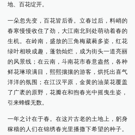
地、百花绽开。
一朵忽先变，百花皆后香。立春过后，料峭的
春寒慢慢收住了劲，大江南北到处萌动着春的
生机。在岭南，盛放的三角梅葳蕤多姿，红花
绿叶相映成趣，蓬勃灿烂，成为街头一道亮丽
的风景线；在云南，斗南花市春意盎然，各种
鲜花琳琅满目，熙熙攘攘的游客，烘托出喜气
洋洋的氛围；在江汉平原，金黄的油菜花覆盖
了广袤的原野，花瓣在和煦春光中摇曳生姿，
引来蜂蝶无数。
一年之计在于春。在这片古老的土地上，躬身
稼穑的人们在锦绣春光里播撒下希望的种子。