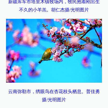
新疆库车市塔里木镇牧场内，牧民抱着刚出生
不久的小羊羔。胡仁杰摄/光明图片
云南弥勒市，绣眼鸟在杏花枝头栖息。普佳勇
摄/光明图片