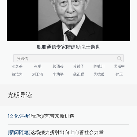
舰船通信专家陆建勋院士逝世
沈之荃
崔崑
顾诵芬
苏哲子
陈毓川
吴咸中
戴汝为
刘玉清
李幼平
魏正耀
吴德馨
孙玉
光明导读
[文化评析]
旅游演艺带来新机遇
[新闻随笔]
这场接力折射出向上向善社会力量