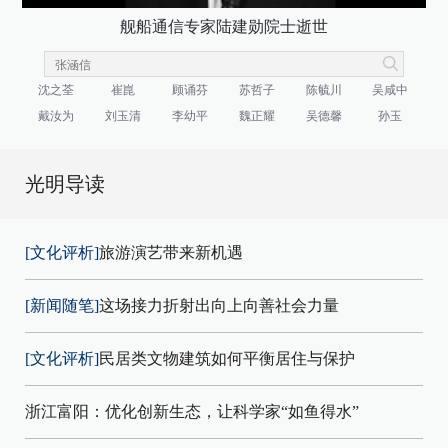
舰船通信专家陆建勋院士逝世
沈之荃
崔崑
顾诵芬
苏哲子
陈毓川
吴咸中
戴汝为
刘玉清
李幼平
魏正耀
吴德馨
孙玉
光明导读
[文化评析]
旅游演艺带来新机遇
[新闻随笔]
这场接力折射出向上向善社会力量
[文化评析]
民居类文物建筑如何平衡居住与保护
浙江富阳：优化创新生态，让科学家“如鱼得水”