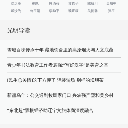
沈之荃
崔崑
顾诵芬
苏哲子
陈毓川
吴咸中
戴汝为
刘玉清
李幼平
魏正耀
吴德馨
孙玉
光明导读
雪域百味传承千年 藏地饮食里的高原烟火与人文底蕴
青少年书法教育工作者袁强:“写好汉字”是美育之基
[民生总关情]这下方便了
轻装转场
别样的坝坝茶
新疆乌什：公交通到牧民家门口
兴农强产塑和美乡村
“东北超”票根经济助辽宁文旅体商深度融合