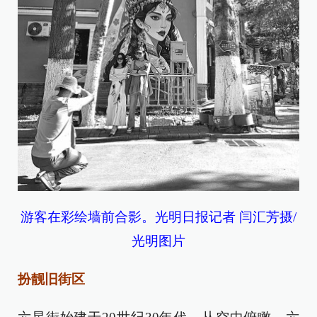
游客在彩绘墙前合影。光明日报记者 闫汇芳摄/
光明图片
扮靓旧街区