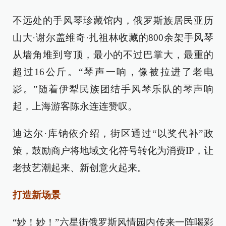
不远处的手风琴珍藏馆内，俄罗斯族居民亚历
山大·谢尔盖维奇·扎祖林收藏的800余架手风琴
从墙角堆到穹顶，最小的不过巴掌大，最重的
超过16公斤。“琴声一响，像被拉进了老电
影。”随着伊犁民族团结手风琴乐队的琴声响
起，上海游客陈永连连赞叹。
迪达尔·库钠依介绍，街区通过“以奖代补”政
策，鼓励商户将地域文化符号转化为消费IP，让
老技艺潮起来、新创意火起来。
打造新场景
“妙！妙！”六星街俄罗斯风情园内传来一阵喝彩