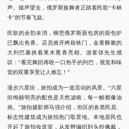
声。循声望去，俄罗斯族舞者正踏着民歌“卡林
卡”的节奏飞旋。
民歌的余韵未消，柳芭俄罗斯面包房的面包炉
已飘出焦香。店员掀开烤箱铁门，金黄酥脆的
大列巴裹挟着果木熏香亮相。游客张先生感
叹：“看完舞蹈再咬一口热乎的列巴，视觉和味
觉的双重享受让人难忘！”
漫步六星街，旅拍成为一道流动的风景。“六星
街绚丽明亮的配色是天然滤镜，每一帧都像油
画。”旅拍摄影师马强介绍，街区的各类民居、
标志性建筑成为旅拍热门取景地。本地居民也
开起了旅拍妆造室，从发辫编织到头纱佩戴，