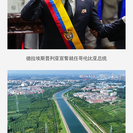
德拉埃斯普列亚宣誓就任哥伦比亚总统