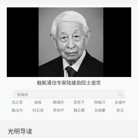
舰船通信专家陆建勋院士逝世
沈之荃
崔崑
顾诵芬
苏哲子
陈毓川
吴咸中
戴汝为
刘玉清
李幼平
魏正耀
吴德馨
孙玉
光明导读