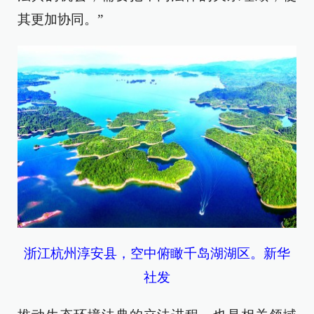
其更加协同。”
浙江杭州淳安县，空中俯瞰千岛湖湖区。新华
社发