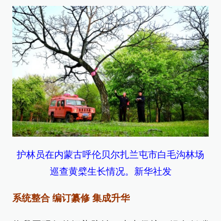
护林员在内蒙古呼伦贝尔扎兰屯市白毛沟林场
巡查黄檗生长情况。新华社发
系统整合 编订纂修 集成升华