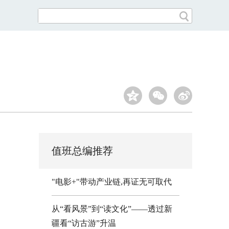
值班总编推荐
"电影+"带动产业链,再证无可取代
从“看风景”到“读文化”——透过新
疆看“访古游”升温