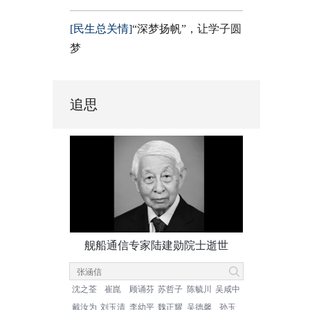
[民生总关情]
“深梦扬帆”，让学子圆
梦
追思
舰船通信专家陆建勋院士逝世
沈之荃
崔崑
顾诵芬
苏哲子
陈毓川
吴咸中
戴汝为
刘玉清
李幼平
魏正耀
吴德馨
孙玉