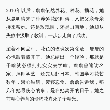
2010年以后，詹詹依然养花、种花、插花，她
从昆明请来了种养鲜花的师傅，又把父亲母亲
接来帮她。还是玫瑰园，还是11亩地，她却从
失败中汲取了教训，一步步走向了成功。
望着不同品种、花色的玫瑰次第绽放，詹詹的
心也跟着盛开了。她总结出一个经验，那就是
干啥就必须扎扎实实去学啥。詹詹曾遍访名
家、拜师学艺，还先后赴日本、韩国学习花艺
数年，潜心钻研，废寝忘食。詹詹告诉我，那
几年她最伤心的事，是在她离开的日子，她之
前精心养育的珍稀花卉死了个精光。