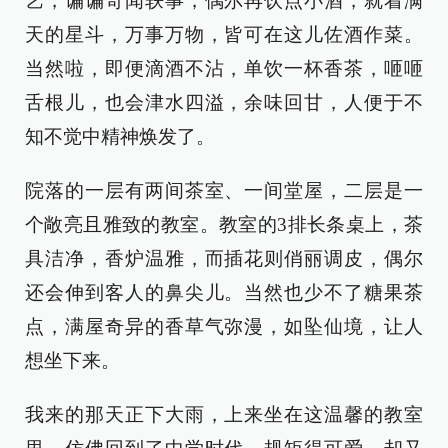
艺，谝谝奇闻轶事，偶尔再饮点小酒，就着满
天的星斗，万事万物，皆可在这儿佐酒作菜。
当然啦，即便滴酒不沾，单饮一杯香茶，咂咂
舌根儿，也会津水四溢，余味回甘，人便于不
知不觉中精神焕发了。
院落的一层有两间茶室、一间堂屋，二层是一
个敞亮且雅致的教室。教室的3排长条桌上，茶
具洁净，香炉温雅，而插花则俏丽调皮，偶尔
还会伸到客人的鼻尖儿。当然也少不了糖果茶
点，满屋奇异的香草气弥漫，如坠仙境，让人
想坐下来。
我来的那天正下大雨，上来坐在这温馨的教室