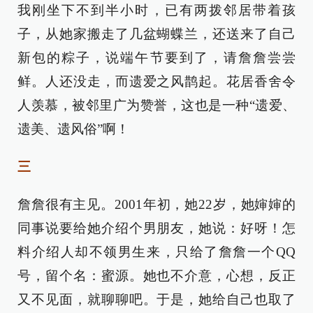
我刚坐下不到半小时，已有两拨邻居带着孩
子，从她家搬走了几盆蝴蝶兰，还送来了自己
新包的粽子，说端午节要到了，请詹詹尝尝
鲜。人还没走，而遗爱之风鹊起。花居香舍令
人羡慕，被邻里广为赞誉，这也是一种“遗爱、
遗美、遗风俗”啊！
三
詹詹很有主见。2001年初，她22岁，她婶婶的
同事说要给她介绍个男朋友，她说：好呀！怎
料介绍人却不领男生来，只给了詹詹一个QQ
号，留个名：蜜源。她也不介意，心想，反正
又不见面，就聊聊吧。于是，她给自己也取了