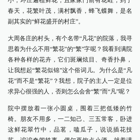
小，环庄遍植鲜花，且家家门前有花畦，到了
春天，花繁叶茂，满村飘香，蜂飞蝶舞，是名
副其实的“鲜花盛开的村庄”。
大周各庄的村头，有个名带“凡花”的院落，我寻
思着为什么不用“繁花”的“繁”字呢？我看到满院
各种各样的花卉，它们斑斓炫目、奇香扑鼻，
让我想起“繁花似锦”这个俗词儿。为什么是“凡
花”而不是“繁花”？我想，院子的主人一定是位
求异心很强的人，否则怎么会舍“繁”而“凡”呢？
院中摆放着一张小圆桌，围着三把低矮的竹
椅。朋友不用多，一二知己、三五常客，卧进
这鲜花翠竹中，品茗，嗑瓜子，说说插花技