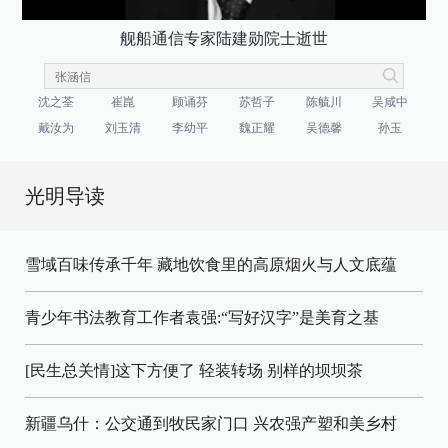
舰船通信专家陆建勋院士逝世
沈之荃
崔崑
顾诵芬
苏哲子
陈毓川
吴咸中
戴汝为
刘玉清
李幼平
魏正耀
吴德馨
孙玉
光明导读
雪域百味传承千年 藏地饮食里的高原烟火与人文底蕴
青少年书法教育工作者袁强:“写好汉字”是美育之基
[民生总关情]这下方便了
轻装转场
别样的坝坝茶
新疆乌什：公交通到牧民家门口
兴农强产塑和美乡村