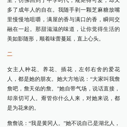
里，仿佛回到了中学时代，规矩得可爱，却又
多了成年人的自在。我随手剥一颗芝麻糖放嘴
里慢慢地咀嚼，满屋的香与满口的香，瞬间交
融在一起。那甜滋滋的味道，让你觉得生活的
美如影随形，顺着味蕾蔓延，直上心头。
二
女主人种花、养花、插花，左邻右舍的爱花
人，都是她的朋友。她大方地说：“大家叫我詹
詹吧，詹天佑的詹。”她自带气场，说话直接，
却亲切可人。甭管你什么人来，对她来说，都
是为花来的。
詹詹说：“我是黄冈人。”她不说自己是湖北人，