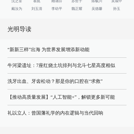
沈之荃
崔崑
顾诵芬
苏哲子
陈毓川
吴咸中
戴汝为
刘玉清
李幼平
魏正耀
吴德馨
孙玉
光明导读
“新新三样”出海 为世界发展增添新动能
牛河梁遗址：7座红烧土坑排列与北斗七星高度相似
洗牙出血、牙齿松动？那是你的口腔在“求救”
【推动高质量发展】“人工智能+”，解锁更多新可能
礼以立人：曾国藩礼学的内在逻辑与当代回响