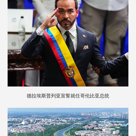
德拉埃斯普列亚宣誓就任哥伦比亚总统