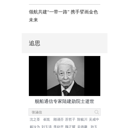
领航共建“一带一路” 携手擘画金色
未来
追思
舰船通信专家陆建勋院士逝世
沈之荃
崔崑
顾诵芬
苏哲子
陈毓川
吴咸中
戴汝为
刘玉清
李幼平
魏正耀
吴德馨
孙玉