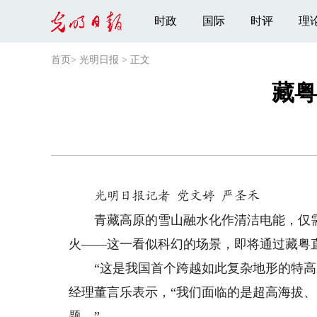
时政
国际
时评
理
首页
>
光明日报
>
正文
藏粤
光明日报记者 党文婷 严圣禾
青藏高原的雪山融水化作清洁电能，仅需9
火——这一看似科幻的场景，即将通过藏粤
“这是我国首个跨越如此复杂地形的特高压
经理董言乐表示，“我们面临的是超高海拔
题。”