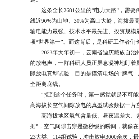
这条全长2681公里的“电力天路”，需
线近90%为山地、30%为高山大岭，海拔最
输电能力最强、技术水平最先进、投资规模
项“世界第一”。而这背后，是科研工作者们
2023年大年初一，云南省迪庆藏族自治州
的放电声，一群科研人员正屏息凝神地盯着
隙放电真型试验，目的是摸清电场的“脾气
全距离底线。
“接到这个任务时，第一感觉就是不可能。
高海拔长空气间隙放电的真型试验数据一片
高海拔地区氧气含量低、昼夜温差大、紫
据”，空气间隙击穿是微秒级的瞬间，就像
23大类、114组试验，冲击放电3000余