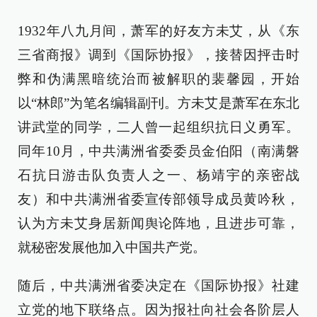
1932年八九月间，萧军的好友方未艾，从《东
三省商报》调到《国际协报》，接替因抨击时
弊和伪满黑暗统治而被解职的裴馨园，开始
以“林郎”为笔名编辑副刊。方未艾是萧军在东北
讲武堂的同学，二人曾一起组织抗日义勇军。
同年10月，中共满洲省委委员金伯阳（南满磐
石抗日游击队负责人之一、杨靖宇的亲密战
友）和中共满洲省委宣传部领导成员黄吟秋，
认为方未艾身居新闻舆论阵地，且进步可靠，
就秘密发展他加入中国共产党。
随后，中共满洲省委决定在《国际协报》社建
立党的地下联络点。因为报社向社会各阶层人