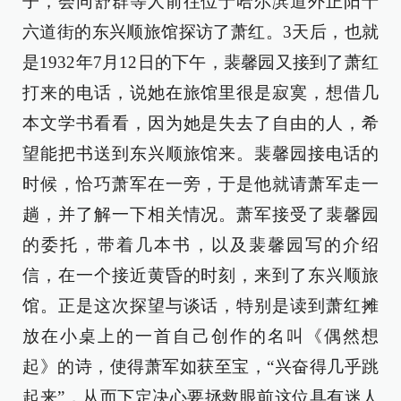
子，会同舒群等人前往位于哈尔滨道外正阳十
六道街的东兴顺旅馆探访了萧红。3天后，也就
是1932年7月12日的下午，裴馨园又接到了萧红
打来的电话，说她在旅馆里很是寂寞，想借几
本文学书看看，因为她是失去了自由的人，希
望能把书送到东兴顺旅馆来。裴馨园接电话的
时候，恰巧萧军在一旁，于是他就请萧军走一
趟，并了解一下相关情况。萧军接受了裴馨园
的委托，带着几本书，以及裴馨园写的介绍
信，在一个接近黄昏的时刻，来到了东兴顺旅
馆。正是这次探望与谈话，特别是读到萧红摊
放在小桌上的一首自己创作的名叫《偶然想
起》的诗，使得萧军如获至宝，“兴奋得几乎跳
起来”，从而下定决心要拯救眼前这位具有迷人