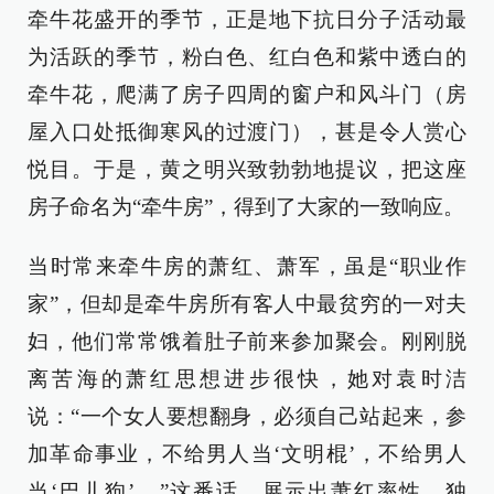
牵牛花盛开的季节，正是地下抗日分子活动最
为活跃的季节，粉白色、红白色和紫中透白的
牵牛花，爬满了房子四周的窗户和风斗门（房
屋入口处抵御寒风的过渡门），甚是令人赏心
悦目。于是，黄之明兴致勃勃地提议，把这座
房子命名为“牵牛房”，得到了大家的一致响应。
当时常来牵牛房的萧红、萧军，虽是“职业作
家”，但却是牵牛房所有客人中最贫穷的一对夫
妇，他们常常饿着肚子前来参加聚会。刚刚脱
离苦海的萧红思想进步很快，她对袁时洁
说：“一个女人要想翻身，必须自己站起来，参
加革命事业，不给男人当‘文明棍’，不给男人
当‘巴儿狗’。”这番话，展示出萧红率性、独