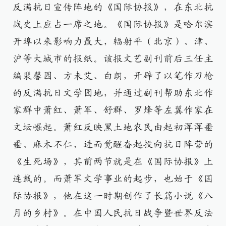
反满抗日宣传阵地的《国际协报》，在东北抗
战史上应占一席之地。《国际协报》是哈尔滨
开埠以来影响力最大，辐射平（北京）、津、
沪等大城市的报纸。该报文艺副刊前后三任主
编裴馨园、方未艾、白朗，开辟了以笔作刀枪
的反满抗日文学园地，并通过副刊帮助东北作
家群中萧红、萧军、舒群、罗烽等左翼作家在
文坛崛起。萧红反映黑土地农民由起初浑浑噩
噩、麻木不仁，进而觉醒奋起投向抗日阵营的
《生死场》，其前两节就是在《国际协报》上
连载的。而萧军文学事业的起步，也始于《国
际协报》，他在这一时期创作了长篇小说《八
月的乡村》。在中国人民抗日战争暨世界反法