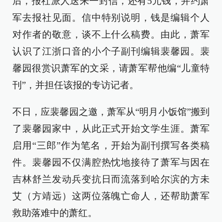
后，报社派人送来一封信，还有5元钱，并约萧
军去报社见面。信中特别说明，钱是编辑个人
对作者的敬意，谈不上什么稿费。由此，萧军
认识了江浙口音的小个子副刊编辑裴馨园。裴
馨园很赏识萧军的文采，请萧军帮他编“儿童特
刊”，并担任该报的专访记者。
不日，应裴馨园之邀，萧军从“明月小饭馆”搬到
了裴馨园家中，从此正式开始文学生涯。萧军
启用“三郎”作为笔名，开始为副刊撰写各类稿
件。裴馨园不仅满腔热忱地接待了萧军与因在
吉林舒兰发动兵变抗日而流落到哈尔滨的方未
艾（方靖远）这两位落魄亡命人，还帮助萧军
救助落难中的萧红。