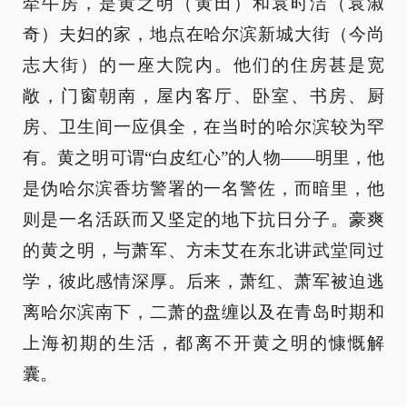
牵牛房，是黄之明（黄田）和袁时洁（袁淑
奇）夫妇的家，地点在哈尔滨新城大街（今尚
志大街）的一座大院内。他们的住房甚是宽
敞，门窗朝南，屋内客厅、卧室、书房、厨
房、卫生间一应俱全，在当时的哈尔滨较为罕
有。黄之明可谓“白皮红心”的人物——明里，他
是伪哈尔滨香坊警署的一名警佐，而暗里，他
则是一名活跃而又坚定的地下抗日分子。豪爽
的黄之明，与萧军、方未艾在东北讲武堂同过
学，彼此感情深厚。后来，萧红、萧军被迫逃
离哈尔滨南下，二萧的盘缠以及在青岛时期和
上海初期的生活，都离不开黄之明的慷慨解
囊。