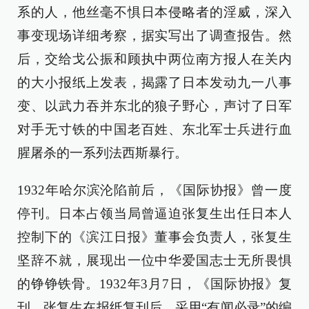
系的人，他丝毫不惧日本侵略者的淫威，深入
事变现场详细考察，据实写出了调查报告。然
后，交给戈公振和顾执中两位南方报人在关内
的大小报纸上发表，揭露了日本发动九一八事
变、以武力吞并东北的狼子野心，声讨了日军
对手无寸铁的中国老百姓、东北军士兵进行血
腥屠杀的一系列法西斯暴行。
1932年哈尔滨沦陷前后，《国际协报》曾一度
停刊。日本占领当局曾逼迫张复生出任日本人
控制下的《滨江日报》董事会负责人，张复生
坚辞不就，展现出一位中华爱国志士无所畏惧
的铮铮铁骨。1932年3月7日，《国际协报》复
刊。张复生在报纸复刊后，采用“有闻必录”的编