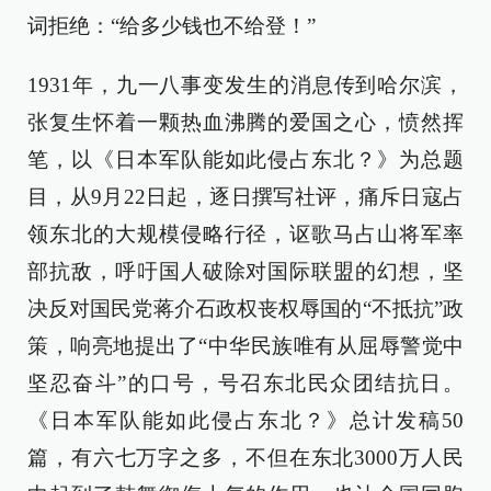
词拒绝：“给多少钱也不给登！”
1931年，九一八事变发生的消息传到哈尔滨，
张复生怀着一颗热血沸腾的爱国之心，愤然挥
笔，以《日本军队能如此侵占东北？》为总题
目，从9月22日起，逐日撰写社评，痛斥日寇占
领东北的大规模侵略行径，讴歌马占山将军率
部抗敌，呼吁国人破除对国际联盟的幻想，坚
决反对国民党蒋介石政权丧权辱国的“不抵抗”政
策，响亮地提出了“中华民族唯有从屈辱警觉中
坚忍奋斗”的口号，号召东北民众团结抗日。
《日本军队能如此侵占东北？》总计发稿50
篇，有六七万字之多，不但在东北3000万人民