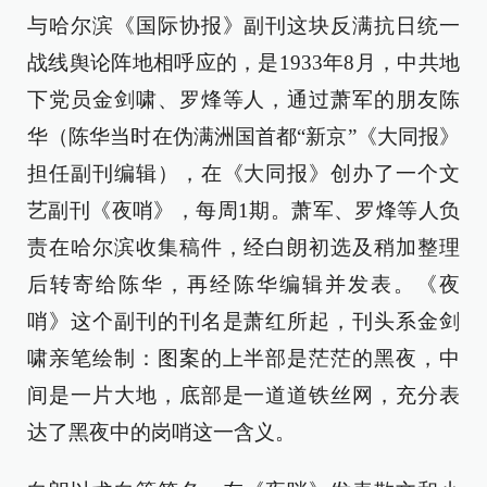
与哈尔滨《国际协报》副刊这块反满抗日统一
战线舆论阵地相呼应的，是1933年8月，中共地
下党员金剑啸、罗烽等人，通过萧军的朋友陈
华（陈华当时在伪满洲国首都“新京”《大同报》
担任副刊编辑），在《大同报》创办了一个文
艺副刊《夜哨》，每周1期。萧军、罗烽等人负
责在哈尔滨收集稿件，经白朗初选及稍加整理
后转寄给陈华，再经陈华编辑并发表。《夜
哨》这个副刊的刊名是萧红所起，刊头系金剑
啸亲笔绘制：图案的上半部是茫茫的黑夜，中
间是一片大地，底部是一道道铁丝网，充分表
达了黑夜中的岗哨这一含义。