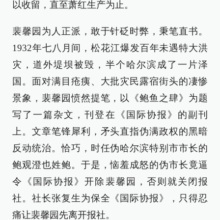
以收留，直至萧红生产为止。
裴馨园为人正派，敢于针砭时弊，秉笔直书。
1932年七八月间，松花江爆发百年未遇特大洪
灾，道外堤坝被毁，半个哈尔滨成了一片泽
国。面对满目疮痍、大批灾民露宿街头的凄惨
景象，裴馨园愤然提笔，以《鲍鱼之肆》为题
写了一篇杂文，刊登在《国际协报》的副刊
上。文章笔锋犀利，矛头直指伪满政权的黑暗
反动统治。恰巧，时任伪哈尔滨特别市市长的
鲍观澄也姓鲍。于是，恼羞成怒的伪市长竟逼
令《国际协报》开除裴馨园，否则就关闭报
社。社长张复生为保全《国际协报》，只得忍
痛让裴馨园先离开报社。