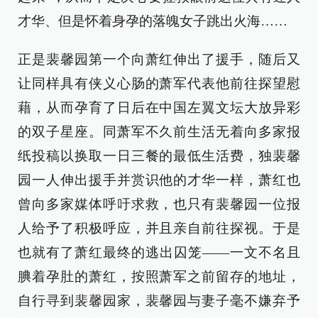
才华、但是怀着身孕的落魄女子跳出火海……
正是裴馨园第一个向萧红伸出了援手，随后又
让同样具有侠义心肠的萧军代表他前往探望慰
藉，从而孕育了日后在中国左翼文坛大放异彩
的双子星座。同萧军不久前生活无着向多家报
纸投稿以换取一日三餐的最低生活费，独裴馨
园一人伸出援手并赏识他的才华一样，萧红也
曾向多家媒体呼吁求救，也只有裴馨园一位报
人给予了积极呼应，并且亲自前往探视。于是
也就有了萧红最终的逃出囚笼——一文不名且
腆着孕肚的萧红，按照萧军之前留存的地址，
自行寻到裴馨园家，裴馨园与妻子毫不嫌弃予