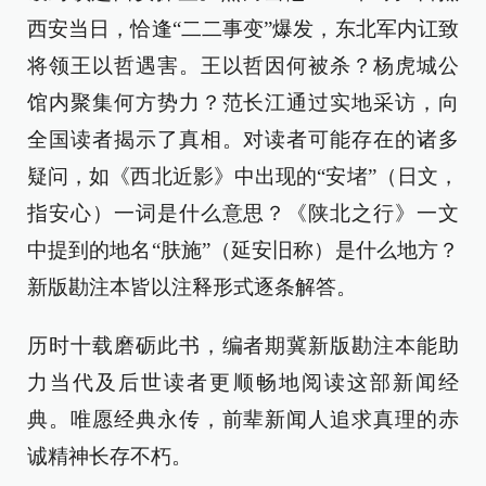
西安当日，恰逢“二二事变”爆发，东北军内讧致
将领王以哲遇害。王以哲因何被杀？杨虎城公
馆内聚集何方势力？范长江通过实地采访，向
全国读者揭示了真相。对读者可能存在的诸多
疑问，如《西北近影》中出现的“安堵”（日文，
指安心）一词是什么意思？《陕北之行》一文
中提到的地名“肤施”（延安旧称）是什么地方？
新版勘注本皆以注释形式逐条解答。
历时十载磨砺此书，编者期冀新版勘注本能助
力当代及后世读者更顺畅地阅读这部新闻经
典。唯愿经典永传，前辈新闻人追求真理的赤
诚精神长存不朽。