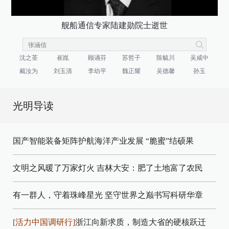
舰船通信专家陆建勋院士逝世
沈之荃
崔崑
顾诵芬
苏哲子
陈毓川
吴咸中
戴汝为
刘玉清
李幼平
魏正耀
吴德馨
孙玉
光明导读
国产智能装备矩阵护航海洋产业发展
“脆蜜”结硕果
文明之风暖了万家灯火
吉林大安：肥了土地富了农民
有一群人，守着珠峰星光
坚守世界之巅书写科研华章
[活力中国调研行]
浙江向新求质，制造大省的硬核跃迁