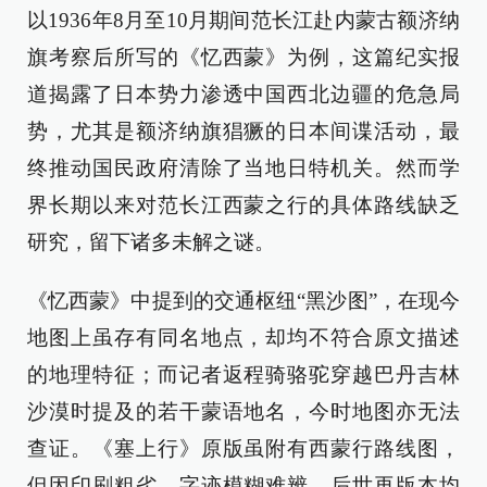
以1936年8月至10月期间范长江赴内蒙古额济纳
旗考察后所写的《忆西蒙》为例，这篇纪实报
道揭露了日本势力渗透中国西北边疆的危急局
势，尤其是额济纳旗猖獗的日本间谍活动，最
终推动国民政府清除了当地日特机关。然而学
界长期以来对范长江西蒙之行的具体路线缺乏
研究，留下诸多未解之谜。
《忆西蒙》中提到的交通枢纽“黑沙图”，在现今
地图上虽存有同名地点，却均不符合原文描述
的地理特征；而记者返程骑骆驼穿越巴丹吉林
沙漠时提及的若干蒙语地名，今时地图亦无法
查证。《塞上行》原版虽附有西蒙行路线图，
但因印刷粗劣、字迹模糊难辨，后世再版本均