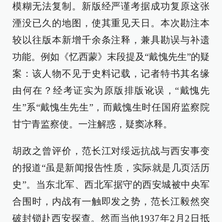
模糊无法复制。新版经严谨考据成功复原这张
湮没已久的地图，使其重见天日。本次勘注本
较以往版本新增千余条注释，兼具勘误与补遗
功能。例如《忆西蒙》末段提及“戴愧先生”的疑
案：该人物不见于史料记载，记者特书其名缘
由何在？经考证实为原版排版讹误，“戴愧先
生”系“戴愧生先生”，而戴愧生时任国府监察院
甘宁青监察使。一注解惑，疑窦冰释。
胡政之曾评价，范长江对绥远抗战与西安事变
的报道“虽是新闻报告性质，实际就是几页活历
史”。当东北军、西北军据守的西安城被中央军
合围时，内战有一触即发之势，范长江毅然突
破封锁赴西安探查。然而当他1937年2月2日抵