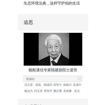
生态环境法典，这样守护咱的生活
追思
舰船通信专家陆建勋院士逝世
沈之荃
崔崑
顾诵芬
苏哲子
陈毓川
吴咸中
戴汝为
刘玉清
李幼平
魏正耀
吴德馨
孙玉