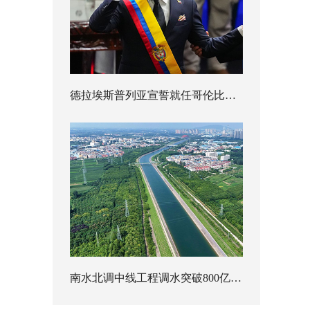
德拉埃斯普列亚宣誓就任哥伦比亚总统
南水北调中线工程调水突破800亿立方米