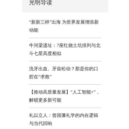
光明导读
“新新三样”出海 为世界发展增添新
动能
牛河梁遗址：7座红烧土坑排列与北
斗七星高度相似
洗牙出血、牙齿松动？那是你的口
腔在“求救”
【推动高质量发展】“人工智能+”，
解锁更多新可能
礼以立人：曾国藩礼学的内在逻辑
与当代回响