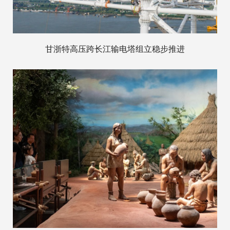
甘浙特高压跨长江输电塔组立稳步推进