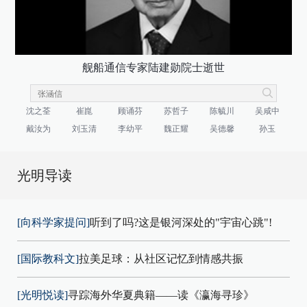
舰船通信专家陆建勋院士逝世
沈之荃
崔崑
顾诵芬
苏哲子
陈毓川
吴咸中
戴汝为
刘玉清
李幼平
魏正耀
吴德馨
孙玉
光明导读
[向科学家提问]
听到了吗?这是银河深处的"宇宙心跳"!
[国际教科文]
拉美足球：从社区记忆到情感共振
[光明悦读]
寻踪海外华夏典籍——读《瀛海寻珍》