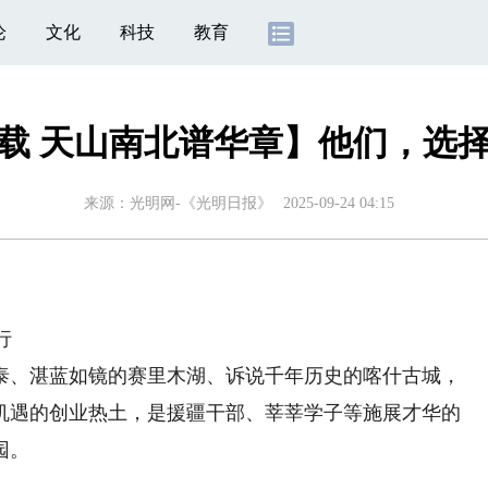
论
文化
科技
教育
载 天山南北谱华章】他们，选
来源：
光明网-《光明日报》
2025-09-24 04:15
行
、湛蓝如镜的赛里木湖、诉说千年历史的喀什古城，
机遇的创业热土，是援疆干部、莘莘学子等施展才华的
园。