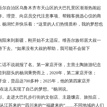
尔自治区乌鲁木齐市天山区的大巴扎景区渐渐热闹起
工作。理货、向店员交代注意事项、帮顾客挑选心仪的商
，杨润忙并快乐着：“这里的人们热情质朴，我的梦想也
南阳来到新疆，刚开始不太适应。维吾尔族邻居大叔一
持下去。“如果没有大叔的帮助，我可能不会留下
二话不说就报了名。第一家店开张，主营土陶旅游纪念
到甜头的杨润乘势而上，2020年，第二家店开张；
业，货品达700多种；2025年，他的第四家店开
在这儿实现了自己的梦想。”杨润说。
。走进大巴扎步行街的文创店、主题馕店、旅拍店，
从江苏来的”“四川来的”“福建来的”……不同地域的人们