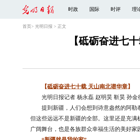
时政
国际
时评
理
首页
>
光明日报
>
正文
【砥砺奋进七十
【
砥砺奋进七十载 天山南北谱华章
】
光明日报记者 杨永磊 赵明昊 靳昊 孙金
提到新疆，人们会想到诗意盎然的阿勒泰
但这些远远不是新疆的全部。这里还是充满
广阔舞台，也是各族群众幸福生活的美好家
“新疆就是我的家”