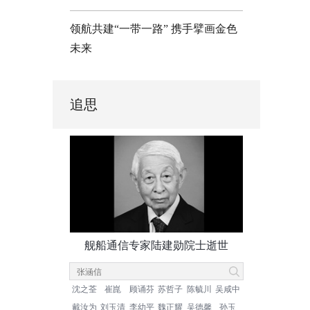
领航共建“一带一路” 携手擘画金色
未来
追思
舰船通信专家陆建勋院士逝世
沈之荃
崔崑
顾诵芬
苏哲子
陈毓川
吴咸中
戴汝为
刘玉清
李幼平
魏正耀
吴德馨
孙玉