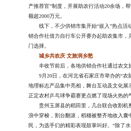
产推荐官”制度，开展助农行活动20余场，
额超2000万元。
线下，不少供销市集开始“嵌入”热点活动
销合作社借力自行车公开赛办起助农集市，
门选择。
城乡共欢庆 文旅润乡愁
丰收节前后，各地供销合作社通过农文旅
9月20日，在河北省石家庄市举办的“农脉
地理标志产品集中亮相，舞台互动及文化展
正定农村乒乓球争霸赛更点燃了现场火热的
贵州玉屏县的稻田里，几台联合收割机整
浪中穿梭，割台翻滚，稻穗被整齐地收入囊
民，为选手们的精彩表现鼓掌叫好。“除了