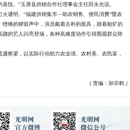
的喜悦。”玉屏县供销合作社理事会主任田永光说。
通明。“福建供销集市—助农销售、便民消费”暨农
。铿锵的锣鼓声中，演员戴着古朴的面具，踏着粗犷的
高跷的艺人闪亮登场，各种高难度动作引得围观群众阵
通桥梁，以实际行动助力农业强、农村美、农民富，
[
责编：孙宗鹤
]