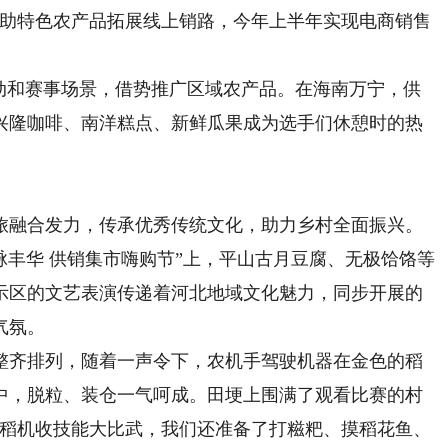
帮助特色农产品拓展线上销路，今年上半年实现电商销售
和赛事场景，借势推广区域农产品。在海南万宁，供
兴隆咖啡、南洋糕点、新鲜瓜果成为选手们休憩时的热
融合发力，传承优秀传统文化，助力乡村全面振兴。
丰华 供销集市嗨购节”上，平山古月豆腐、无极饸饹等
示区的文艺表演传递着河北地域文化魅力，同步开展的
气氛。
齐排列，随着一声令下，农机手驾驶机器在金色的稻
中，脱粒、装仓一气呵成。田埂上围满了观看比赛的村
水稻机收技能大比武，我们还准备了打糍粑、摸稻花鱼、