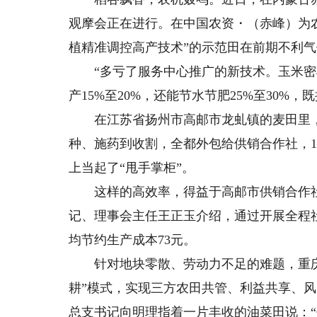
观摩会正在进行。在中国农资・（赤峰）为农
植精准调控高产技术”的示范田在前期不利气
“多亏了服务中心推广的新技术。玉米密
产15%至20%，还能节水节肥25%至30
在江苏省扬州市高邮市龙虬镇的麦田里，
种、施药到收割，全都外包给供销合作社，1
上当起了“甩手掌柜”。
这样的高效率，得益于高邮市供销合作社整
记、理事会主任王正玉介绍，通过开展全程社
均节约生产成本73元。
针对地块零散、劳动力不足的难题，重庆市
耕”模式，实现三方农田共管、利益共享、
总支书记向明理指着一片丰收的油菜田说：“