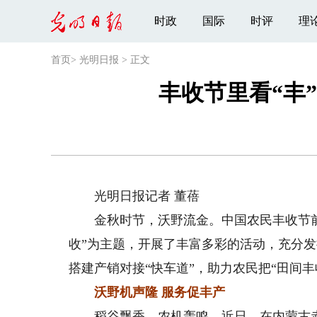
时政
国际
时评
理
首页
>
光明日报
>
正文
丰收节里看“丰
光明日报记者 董蓓
金秋时节，沃野流金。中国农民丰收节前后
收”为主题，开展了丰富多彩的活动，充分
搭建产销对接“快车道”，助力农民把“田间丰
沃野机声隆 服务促丰产
稻谷飘香，农机轰鸣。近日，在内蒙古赤