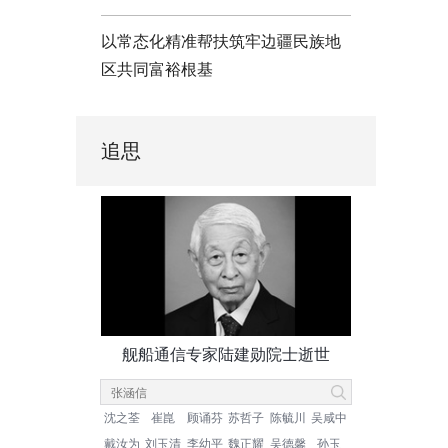
以常态化精准帮扶筑牢边疆民族地
区共同富裕根基
追思
舰船通信专家陆建勋院士逝世
沈之荃
崔崑
顾诵芬
苏哲子
陈毓川
吴咸中
戴汝为
刘玉清
李幼平
魏正耀
吴德馨
孙玉