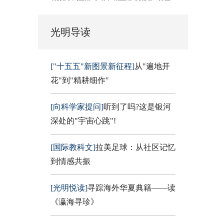
光明导读
["十五五"新图景新征程]
从"遍地开
花"到"精耕细作"
[向科学家提问]
听到了吗?这是银河
深处的"宇宙心跳"!
[国际教科文]
拉美足球：从社区记忆
到情感共振
[光明悦读]
寻踪海外华夏典籍——读
《瀛海寻珍》