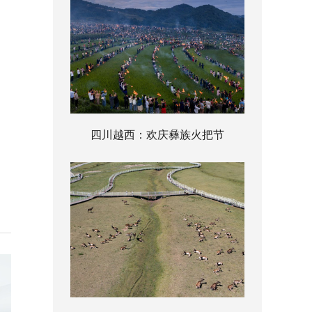
四川越西：欢庆彝族火把节