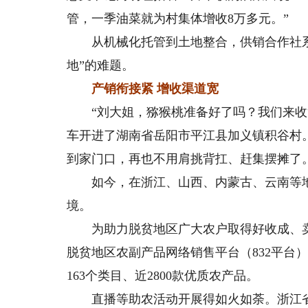
管，一季油菜就为村集体增收8万多元。”
从机械化托管到土地整合，供销合作社系
地”的难题。
产销衔接紧 增收渠道宽
“刘大姐，猕猴桃准备好了吗？我们来收货
车开进了湖南省岳阳市平江县加义镇积谷村
到家门口，再也不用肩挑背扛、赶集摆摊了
如今，在浙江、山西、内蒙古、云南等地，
境。
为助力脱贫地区广大农户取得好收成、卖
脱贫地区农副产品网络销售平台（832平台
163个类目、近2800款优质农产品。
直播等助农活动开展得如火如荼。浙江省供