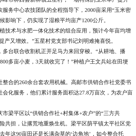
服务中心农技团队的全程指导下，2000亩采用“玉米密
候影响下，仍实现了湿粮平均亩产1200公斤。
植技术与水肥一体化技术的组合应用，预计今年亩均增
%，既提产又增效。”五星村党支部书记刘明难掩喜悦。
多台联合收割机正开足马力来回穿梭。“从耕地、播
800多亩小麦，3天就收完了！”种植户王文兵站在田埂
合的260余台套农用机械。高邮市供销合作社党委书
会化服务，他们累计服务面积达27.8万亩次，为农户亩
梁平区以“供销合作社+村集体+农户”的“三方共
风险共担，让撂荒地重焕生机。梁平区荫平镇太平社区党
去年这90亩田还是长满杂草的‘边角地’，如今整合托