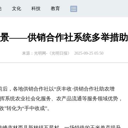
论
文化
科技
教育
”景——供销合作社系统多举措
来源：
光明网-《光明日报》
2025-09-25 05:50
，各地供销合作社以“庆丰收·供销合作社助农增
发挥系统农业社会化服务、农产品流通等服务领域优势，
收”转化为“手中收成”。
峰市林西县新林镇五星村，一场特殊的玉米单产提升