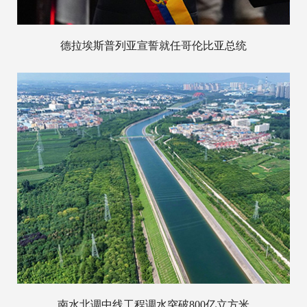
德拉埃斯普列亚宣誓就任哥伦比亚总统
南水北调中线工程调水突破800亿立方米