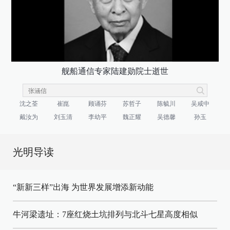
舰船通信专家陆建勋院士逝世
沈之荃
崔崑
顾诵芬
苏哲子
陈毓川
吴咸中
戴汝为
刘玉清
李幼平
魏正耀
吴德馨
孙玉
光明导读
“新新三样”出海 为世界发展增添新动能
牛河梁遗址：7座红烧土坑排列与北斗七星高度相似