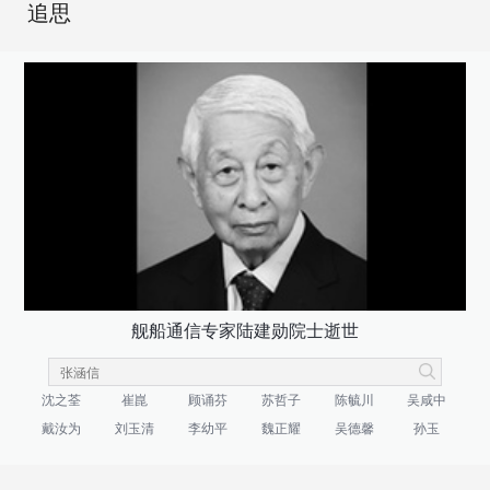
追思
舰船通信专家陆建勋院士逝世
沈之荃
崔崑
顾诵芬
苏哲子
陈毓川
吴咸中
戴汝为
刘玉清
李幼平
魏正耀
吴德馨
孙玉