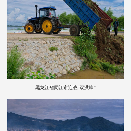
黑龙江省同江市迎战“双洪峰”