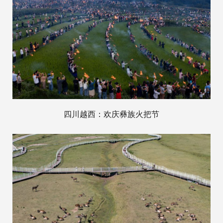
四川越西：欢庆彝族火把节