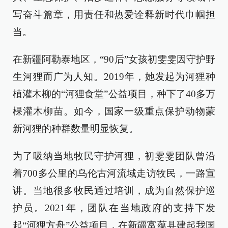
写奋斗篇章，用责任和热爱诠释新时代巾帼担
当。
在新疆阿勒泰地区，“90后”女孩初雯雯因守护野
生河狸而广为人知。2019年，她发起为河狸种
植灌木柳的“河狸食堂”公益项目，种下了40多万
棵灌木柳苗。如今，国家一级重点保护动物蒙
新河狸的种群数量明显恢复。
为了吸纳当地牧民守护河狸，初雯雯团队曾沿
着700多公里的乌伦古河流域走访牧民，一路宣
讲。当地很多牧民通过培训，成为自然保护巡
护员。2021年，团队在当地政府的支持下发
起“河狸方舟”公益项目，在新疆富蕴县建起我国