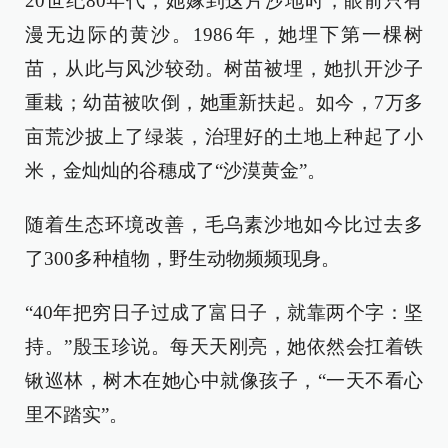
20世纪80年代，她嫁到这片沙地时，眼前只有
漫无边际的黄沙。1986年，她埋下第一棵树
苗，从此与风沙较劲。树苗被埋，她扒开沙子
重栽；幼苗被吹倒，她重新扶起。如今，7万多
亩荒沙披上了绿装，治理好的土地上种起了小
米，金灿灿的谷穗成了“沙漠黄金”。
随着生态环境改善，毛乌素沙地如今比过去多
了300多种植物，野生动物频频现身。
“40年把穷日子过成了富日子，就靠两个字：坚
持。”殷玉珍说。每天天刚亮，她依然会扛着铁
锹巡林，树木在她心中就像孩子，“一天不看心
里不踏实”。