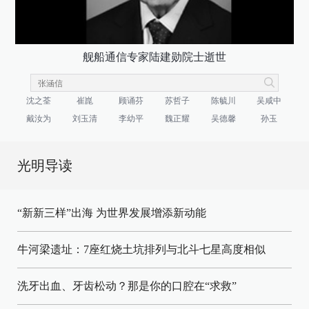
舰船通信专家陆建勋院士逝世
沈之荃
崔崑
顾诵芬
苏哲子
陈毓川
吴咸中
戴汝为
刘玉清
李幼平
魏正耀
吴德馨
孙玉
光明导读
“新新三样”出海 为世界发展增添新动能
牛河梁遗址：7座红烧土坑排列与北斗七星高度相似
洗牙出血、牙齿松动？那是你的口腔在“求救”