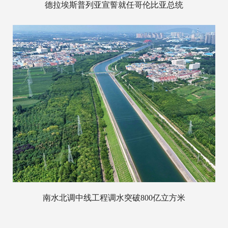
德拉埃斯普列亚宣誓就任哥伦比亚总统
南水北调中线工程调水突破800亿立方米