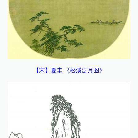
【宋】夏圭 《松溪泛月图》