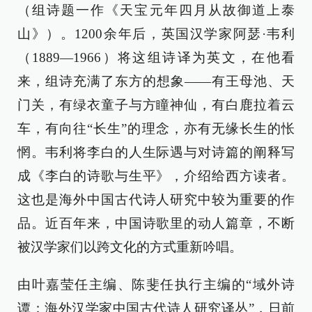
（组诗题一作《天宝元年四月从故御道上泰
山》）。1200余年后，英国汉学家阿瑟·韦利
（1889—1966）将这组诗译为英文，在他看
来，组诗充满了东方的想象——有王母池、天
门关，有绿衣童子与方瞳神仙，有白鹿拉着云
车，有向往“长生”的理念，亦有无缘长生的怅
惘。韦利将李白的人生际遇与对诗篇的阐释写
成《李白的诗歌与生平》，介绍给西方读者。
这也是海外中国古代诗人研究中较为重要的作
品。近百年来，中国诗歌里的动人篇章，不断
被汉学家们以跨文化的方式重新吟唱。
由叶嘉莹任主编、陈斐任执行主编的“域外诗
谭：海外汉学家中国古代诗人研究译丛”，日前