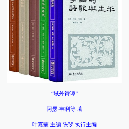
“域外诗谭”
阿瑟·韦利等 著
叶嘉莹 主编 陈斐 执行主编