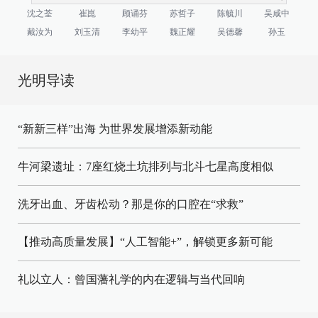
沈之荃
崔崑
顾诵芬
苏哲子
陈毓川
吴咸中
戴汝为
刘玉清
李幼平
魏正耀
吴德馨
孙玉
光明导读
“新新三样”出海 为世界发展增添新动能
牛河梁遗址：7座红烧土坑排列与北斗七星高度相似
洗牙出血、牙齿松动？那是你的口腔在“求救”
【推动高质量发展】“人工智能+”，解锁更多新可能
礼以立人：曾国藩礼学的内在逻辑与当代回响