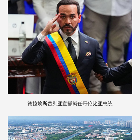
德拉埃斯普列亚宣誓就任哥伦比亚总统