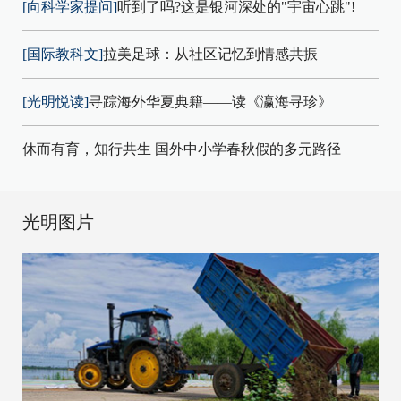
[向科学家提问]
听到了吗?这是银河深处的"宇宙心跳"!
[国际教科文]
拉美足球：从社区记忆到情感共振
[光明悦读]
寻踪海外华夏典籍——读《瀛海寻珍》
休而有育，知行共生 国外中小学春秋假的多元路径
光明图片