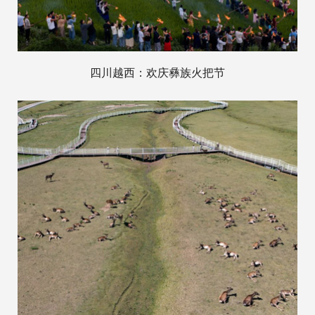
四川越西：欢庆彝族火把节