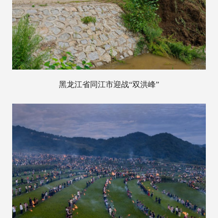
黑龙江省同江市迎战“双洪峰”