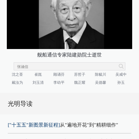
舰船通信专家陆建勋院士逝世
沈之荃
崔崑
顾诵芬
苏哲子
陈毓川
吴咸中
戴汝为
刘玉清
李幼平
魏正耀
吴德馨
孙玉
光明导读
["十五五"新图景新征程]
从"遍地开花"到"精耕细作"