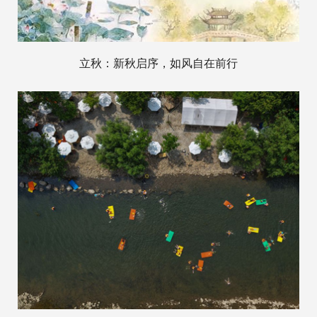
立秋：新秋启序，如风自在前行