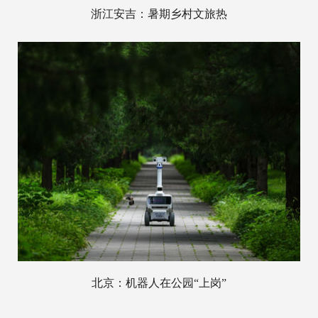
浙江安吉：暑期乡村文旅热
北京：机器人在公园“上岗”