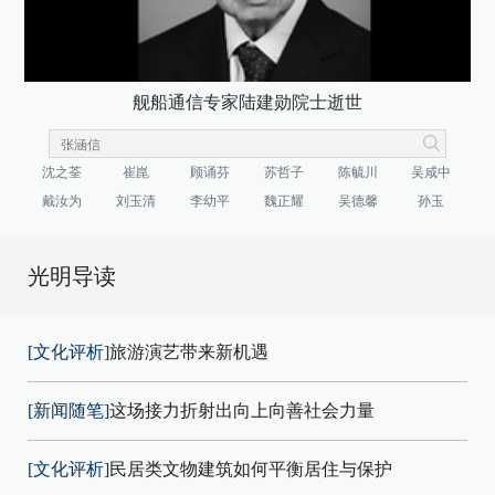
舰船通信专家陆建勋院士逝世
沈之荃
崔崑
顾诵芬
苏哲子
陈毓川
吴咸中
戴汝为
刘玉清
李幼平
魏正耀
吴德馨
孙玉
光明导读
[文化评析]
旅游演艺带来新机遇
[新闻随笔]
这场接力折射出向上向善社会力量
[文化评析]
民居类文物建筑如何平衡居住与保护