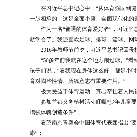
在习近平总书记心中，“从体育强国到健
一脉相承的。这是全面小康、全面现代化的
作为一名“普通的体育爱好者”，习近平总
就学会了。我还喜欢足球、排球、篮球、网
2016年教师节前夕，习近平总书记回母
“50多年前我就在这个地方踢过球。”看
孩子们说，“看我现在身体这么好，都是小
育对陶冶性情、历练意志有重要作用。”
极大受益于体育运动，真心牵挂着人民福
参加首都义务植树活动叮嘱“少年儿童要
增强体魄创造条件”；
看望南京青奥会中国体育代表团指出“要
康”；