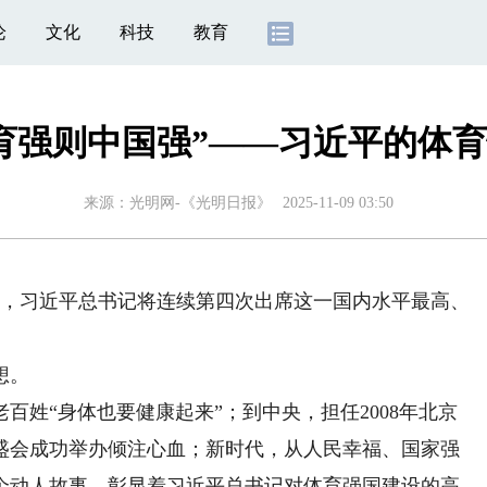
论
文化
科技
教育
育强则中国强”——习近平的体
来源：
光明网-《光明日报》
2025-11-09 03:50
，习近平总书记将连续第四次出席这一国内水平最高、
想。
姓“身体也要健康起来”；到中央，担任2008年北京
盛会成功举办倾注心血；新时代，从人民幸福、国家强
个动人故事，彰显着习近平总书记对体育强国建设的高