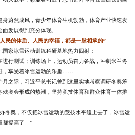
身蔚然成风，青少年体育生机勃勃，体育产业快速发
全面发展得到充分体现。
、人民的体质、人民的幸福，都是一脉相承的”
国家冰雪运动训练科研基地热力四射：
进行测试；训练场上，运动员奋力备战，冲刺米兰冬
赶，享受着冰雪运动的乐趣……
一个月之际，习近平总书记曾到这里实地考察调研冬奥筹
冬残奥会形成的热潮，坚持竞技体育和群众体育一体推
办冬奥，不仅把冰雪运动的竞技水平追上去了，冰雪运
量都提高了。”