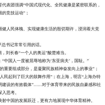
代表团强调“中国式现代化、全民健康是紧密联系的，
强的竞技运动”；
健人民体魄、实现健康生活的殷切期许，浸润着大党
平总书记常常引用的话。
，刘长春“一个人的奥运”酸楚难当。
中国人一度被屈辱地称为‘东亚病夫’，国耻。”
重要组成部分，是凝聚民族精神奋发向上的事业”；
人民起到了巨大的鼓舞作用”；在上海，明言“上海办特
明建设的有效载体”……对于体育带来的民族自豪感和社
深入思考。
射中国的发展跃迁，更有力地展现中华体育精神。