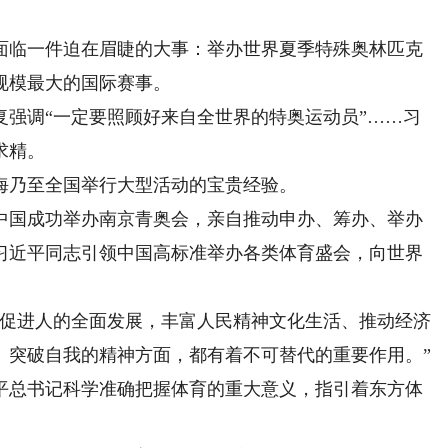
面临一件迫在眉睫的大事：举办世界夏季特殊奥林匹克
规模最大的国际赛事。
调“一定要照顾好来自全世界的特奥运动员”……习
求精。
乃至全国举行大型活动的宝贵经验。
国成功举办南京青奥会，亲自推动申办、筹办、举办
习近平同志引领中国高标准举办各类体育盛会，向世界
促进人的全面发展，丰富人民精神文化生活、推动经济
、突破自我的精神方面，都有着不可替代的重要作用。”
总书记科学准确把握体育的重大意义，指引着东方体