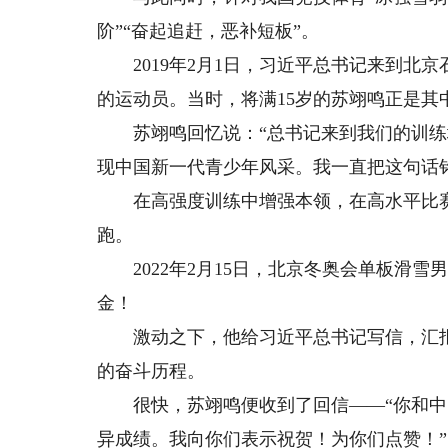
阶”“奋起追赶，恶补短板”。
2019年2月1日，习近平总书记来到北
的运动员。当时，将满15岁的苏翊鸣正是其
苏翊鸣回忆说：“总书记来到我们的训练
现中国新一代青少年风采。我一直把这句话
在高强度训练中增强本领，在高水平比赛
跑。
2022年2月15日，北京冬奥会单板滑雪
金！
激动之下，他给习近平总书记写信，汇报
的奋斗历程。
很快，苏翊鸣便收到了回信——“你和中
异成绩。我向你们表示祝贺！为你们点赞！”