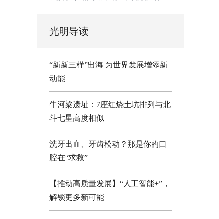
光明导读
“新新三样”出海 为世界发展增添新
动能
牛河梁遗址：7座红烧土坑排列与北
斗七星高度相似
洗牙出血、牙齿松动？那是你的口
腔在“求救”
【推动高质量发展】“人工智能+”，
解锁更多新可能