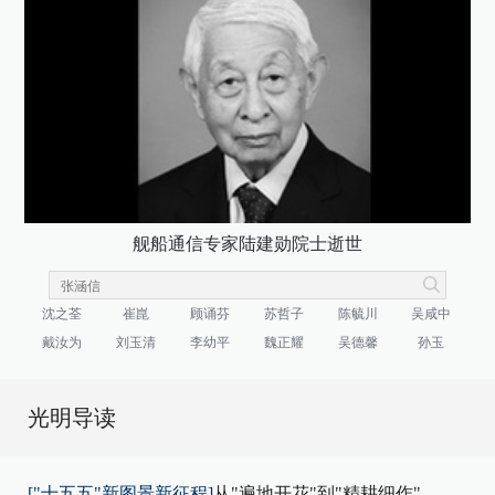
舰船通信专家陆建勋院士逝世
沈之荃
崔崑
顾诵芬
苏哲子
陈毓川
吴咸中
戴汝为
刘玉清
李幼平
魏正耀
吴德馨
孙玉
光明导读
["十五五"新图景新征程]
从"遍地开花"到"精耕细作"