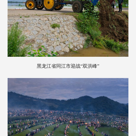
黑龙江省同江市迎战“双洪峰”