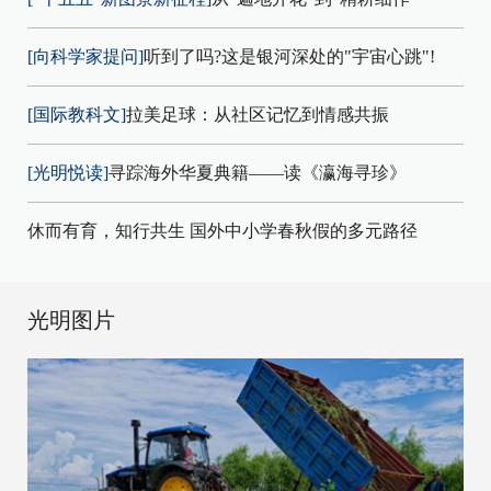
[向科学家提问]
听到了吗?这是银河深处的"宇宙心跳"!
[国际教科文]
拉美足球：从社区记忆到情感共振
[光明悦读]
寻踪海外华夏典籍——读《瀛海寻珍》
休而有育，知行共生 国外中小学春秋假的多元路径
光明图片