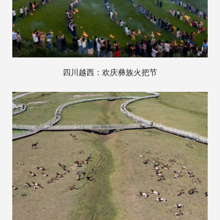
四川越西：欢庆彝族火把节