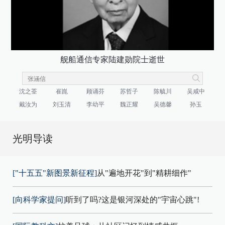
舰船通信专家陆建勋院士逝世
沈之荃
崔崑
顾诵芬
苏哲子
陈毓川
吴咸中
戴汝为
刘玉清
李幼平
魏正耀
吴德馨
孙玉
光明导读
["十五五"新图景新征程]
从"遍地开花"到"精耕细作"
[向科学家提问]
听到了吗?这是银河深处的"宇宙心跳"!