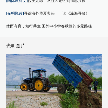
[国际教科文]
拉美足球：从社区记忆到情感共振
[光明悦读]
寻踪海外华夏典籍——读《瀛海寻珍》
休而有育，知行共生 国外中小学春秋假的多元路径
光明图片