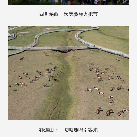
四川越西：欢庆彝族火把节
祁连山下，呦呦鹿鸣引客来