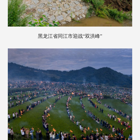
黑龙江省同江市迎战“双洪峰”