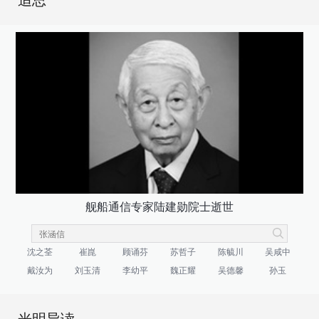
追思
舰船通信专家陆建勋院士逝世
沈之荃
崔崑
顾诵芬
苏哲子
陈毓川
吴咸中
戴汝为
刘玉清
李幼平
魏正耀
吴德馨
孙玉
光明导读