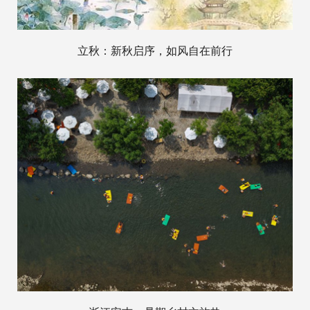
立秋：新秋启序，如风自在前行