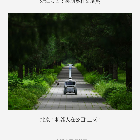
浙江安吉：暑期乡村文旅热
北京：机器人在公园“上岗”