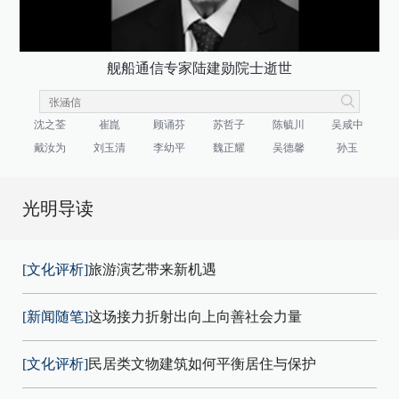
舰船通信专家陆建勋院士逝世
沈之荃
崔崑
顾诵芬
苏哲子
陈毓川
吴咸中
戴汝为
刘玉清
李幼平
魏正耀
吴德馨
孙玉
光明导读
[文化评析]
旅游演艺带来新机遇
[新闻随笔]
这场接力折射出向上向善社会力量
[文化评析]
民居类文物建筑如何平衡居住与保护