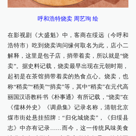
呼和浩特烧卖 周艺珣 绘
在影视剧《大盛魁》中，客商在绥远（今呼和
浩特市）吃到烧卖询问缘何取名为此，店小二
解释，这里是包子店，捎带着卖，所以就是“烧
卖”。据史料记载，烧卖最早出现在元朝时期，
起初是在茶馆捎带着卖的热食点心。烧卖，也
称“稍卖”“稍美”“捎卖”等，其中“稍卖”在元代高
丽国汉语教科书《朴事通》有所记载，“烧卖”在
《儒林外史》《调鼎集》记录名称，清朝北京
煤市街处悬挂招牌：“归化城烧卖”，《归绥县
志》中亦有记录……而今，这一传统风味美食