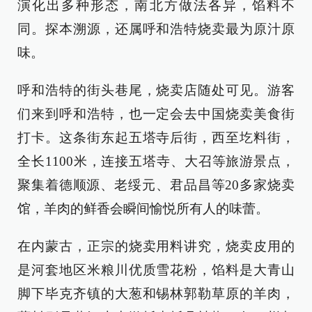
演化出多种形态，南北方做法各异，馅料不
同。探本溯源，还属呼和浩特烧卖最为原汁原
味。
呼和浩特的街头巷尾，烧卖店随处可见。游客
们来到呼和浩特，也一定会去中国烧卖美食街
打卡。这条街东起五塔寺后街，西至圪料街，
全长1100米，连接五塔寺、大召等旅游景点，
聚集着德顺源、老绥元、君品昌等20多家烧卖
馆，羊肉的鲜香会瞬间愉悦所有人的味蕾。
在内蒙古，正宗的烧卖用料讲究，烧卖皮用的
是河套地区米粮川优质雪花粉，馅料是大青山
脚下毕克齐镇的大葱和锡林郭勒草原的羊肉，