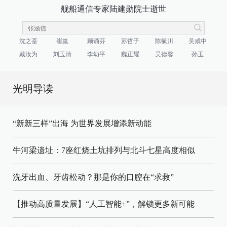
舰船通信专家陆建勋院士逝世
沈之荃
崔崑
顾诵芬
苏哲子
陈毓川
吴咸中
戴汝为
刘玉清
李幼平
魏正耀
吴德馨
孙玉
光明导读
“新新三样”出海 为世界发展增添新动能
牛河梁遗址：7座红烧土坑排列与北斗七星高度相似
洗牙出血、牙齿松动？那是你的口腔在“求救”
【推动高质量发展】“人工智能+”，解锁更多新可能