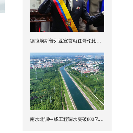
德拉埃斯普列亚宣誓就任哥伦比亚总统
南水北调中线工程调水突破800亿立方米