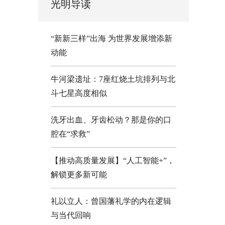
光明导读
“新新三样”出海 为世界发展增添新
动能
牛河梁遗址：7座红烧土坑排列与北
斗七星高度相似
洗牙出血、牙齿松动？那是你的口
腔在“求救”
【推动高质量发展】“人工智能+”，
解锁更多新可能
礼以立人：曾国藩礼学的内在逻辑
与当代回响