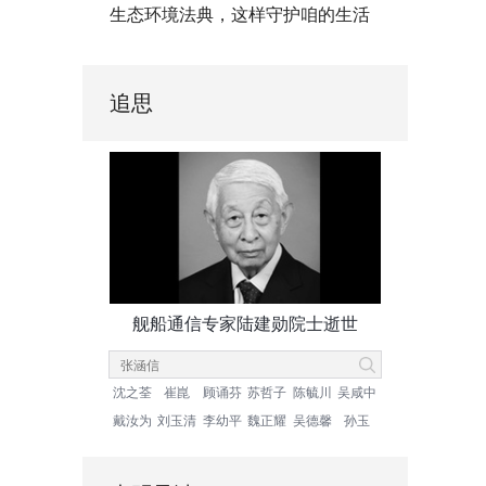
生态环境法典，这样守护咱的生活
追思
舰船通信专家陆建勋院士逝世
沈之荃
崔崑
顾诵芬
苏哲子
陈毓川
吴咸中
戴汝为
刘玉清
李幼平
魏正耀
吴德馨
孙玉