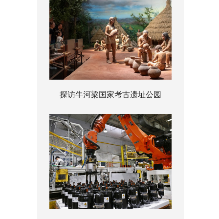
探访牛河梁国家考古遗址公园