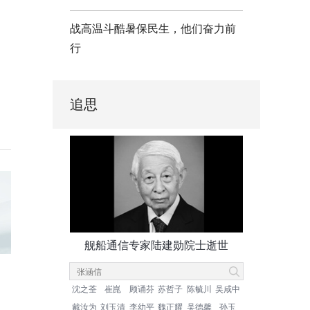
战高温斗酷暑保民生，他们奋力前
行
追思
舰船通信专家陆建勋院士逝世
沈之荃
崔崑
顾诵芬
苏哲子
陈毓川
吴咸中
戴汝为
刘玉清
李幼平
魏正耀
吴德馨
孙玉