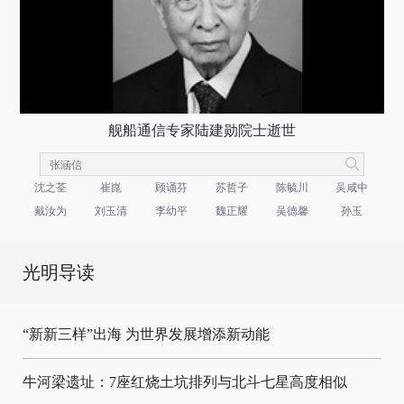
舰船通信专家陆建勋院士逝世
沈之荃
崔崑
顾诵芬
苏哲子
陈毓川
吴咸中
戴汝为
刘玉清
李幼平
魏正耀
吴德馨
孙玉
光明导读
“新新三样”出海 为世界发展增添新动能
牛河梁遗址：7座红烧土坑排列与北斗七星高度相似