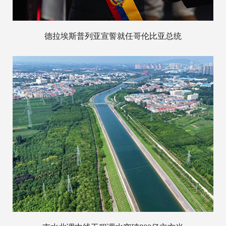
德拉埃斯普列亚宣誓就任哥伦比亚总统