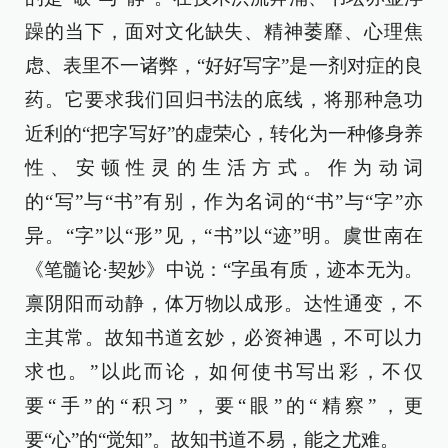
躁的当下，面对文化缺失、精神萎靡、心理焦
虑、表里不一诸弊，“好好写字”是一剂对症的良
药。它要求我们回归书法的底线，将那种急功
近利的“把字写好”的虚荣心，转化为一种修身养
性、安顿性灵的生活方式。作为动词
的“写”与“书”有别，作为名词的“书”与“字”亦
异。“字”以“形”见，“书”以“迹”明。虞世南在
《笔髓论·契妙》中说：“字虽有质，迹本无为。
禀阴阳而动静，体万物以成形。达性通变，不
主其常。故知书道玄妙，必资神遇，不可以力
求也。”以此而论，如何使书写出彩，不仅
要“手”的“积习”，要“眼”的“精察”，更
要“心”的“觉知”。故知书道不易，能之尤难。