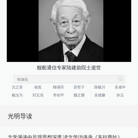
舰船通信专家陆建勋院士逝世
沈之荃
崔崑
顾诵芬
苏哲子
陈毓川
吴咸中
戴汝为
刘玉清
李幼平
魏正耀
吴德馨
孙玉
光明导读
文学漫谈中呈现思想深度 读文学访谈录《东拉西扯》