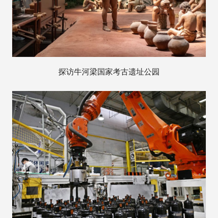
探访牛河梁国家考古遗址公园