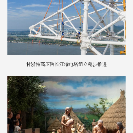
甘浙特高压跨长江输电塔组立稳步推进