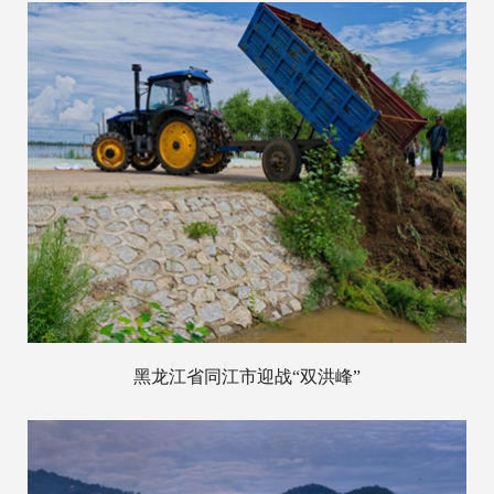
黑龙江省同江市迎战“双洪峰”