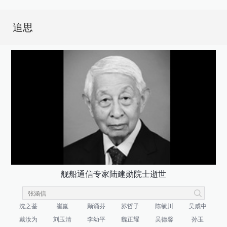
追思
舰船通信专家陆建勋院士逝世
沈之荃
崔崑
顾诵芬
苏哲子
陈毓川
吴咸中
戴汝为
刘玉清
李幼平
魏正耀
吴德馨
孙玉