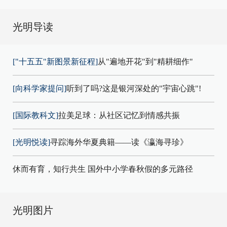
光明导读
["十五五"新图景新征程]
从"遍地开花"到"精耕细作"
[向科学家提问]
听到了吗?这是银河深处的"宇宙心跳"!
[国际教科文]
拉美足球：从社区记忆到情感共振
[光明悦读]
寻踪海外华夏典籍——读《瀛海寻珍》
休而有育，知行共生 国外中小学春秋假的多元路径
光明图片